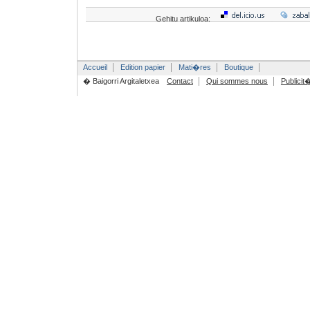
Gehitu artikuloa:
Accueil
Edition papier
Mati�res
Boutique
� Baigorri Argitaletxea
Contact
Qui sommes nous
Publicit