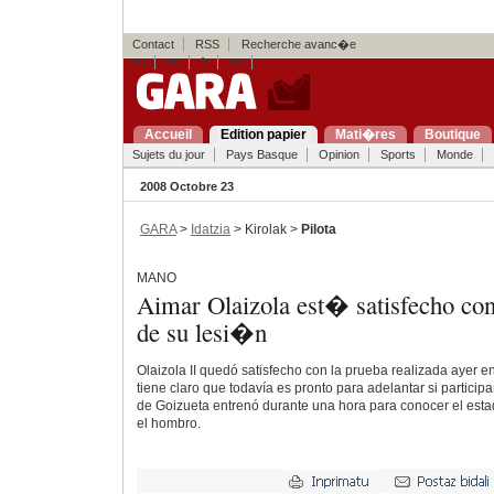
Contact
RSS
Recherche avanc�e
eu
es
fr
en
Accueil
Edition papier
Mati�res
Boutique
Sujets du jour
Pays Basque
Opinion
Sports
Monde
2008 Octobre 23
GARA
>
Idatzia
> Kirolak >
Pilota
MANO
Aimar Olaizola est� satisfecho co
de su lesi�n
Olaizola II quedó satisfecho con la prueba realizada ayer e
tiene claro que todavía es pronto para adelantar si participa
de Goizueta entrenó durante una hora para conocer el estad
el hombro.