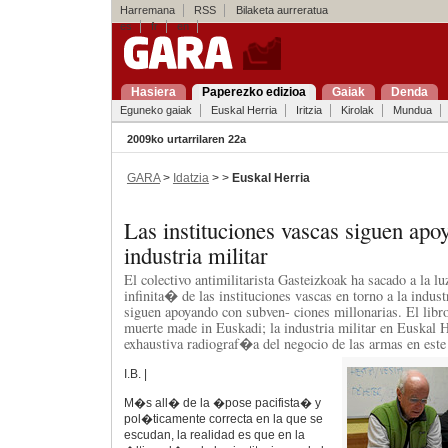
Harremana
RSS
Bilaketa aurreratua
es
fr
en
Hasiera
Paperezko edizioa
Gaiak
Denda
Eguneko gaiak
Euskal Herria
Iritzia
Kirolak
Mundua
2009ko urtarrilaren 22a
GARA
>
Idatzia
> >
Euskal Herria
Las instituciones vascas siguen apo
industria militar
El colectivo antimilitarista Gasteizkoak ha sacado a la 
infinita� de las instituciones vascas en torno a la industr
siguen apoyando con subven- ciones millonarias. El lib
muerte made in Euskadi; la industria militar en Euskal
exhaustiva radiograf�a del negocio de las armas en est
I.B. |
M�s all� de la �pose pacifista� y
pol�ticamente correcta en la que se
escudan, la realidad es que en la