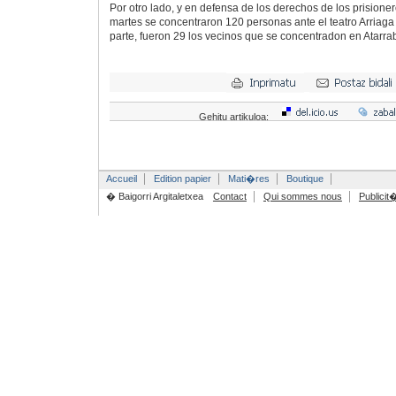
Por otro lado, y en defensa de los derechos de los prisioner
martes se concentraron 120 personas ante el teatro Arriaga 
parte, fueron 29 los vecinos que se concentradon en Atarrab
Gehitu artikuloa:
Accueil
Edition papier
Mati�res
Boutique
� Baigorri Argitaletxea
Contact
Qui sommes nous
Publicit