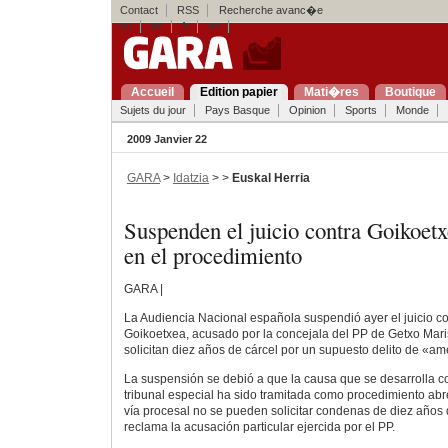
Contact
RSS
Recherche avanc�e
eu
es
fr
en
Accueil
Edition papier
Mati�res
Boutique
Sujets du jour
Pays Basque
Opinion
Sports
Monde
2009 Janvier 22
GARA
>
Idatzia
> >
Euskal Herria
Suspenden el juicio contra Goikoetx
en el procedimiento
GARA |
La Audiencia Nacional española suspendió ayer el juicio co
Goikoetxea, acusado por la concejala del PP de Getxo Mari
solicitan diez años de cárcel por un supuesto delito de «am
La suspensión se debió a que la causa que se desarrolla c
tribunal especial ha sido tramitada como procedimiento abr
vía procesal no se pueden solicitar condenas de diez años d
reclama la acusación particular ejercida por el PP.