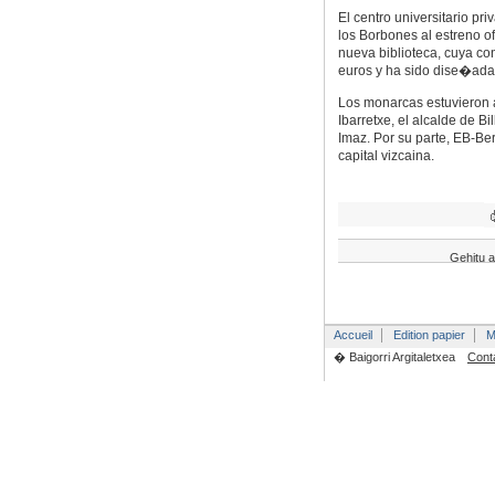
El centro universitario pri
los Borbones al estreno of
nueva biblioteca, cuya c
euros y ha sido dise�ada
Los monarcas estuvieron 
Ibarretxe, el alcalde de B
Imaz. Por su parte, EB-Ber
capital vizcaina.
Gehitu a
Accueil
Edition papier
M
� Baigorri Argitaletxea
Cont