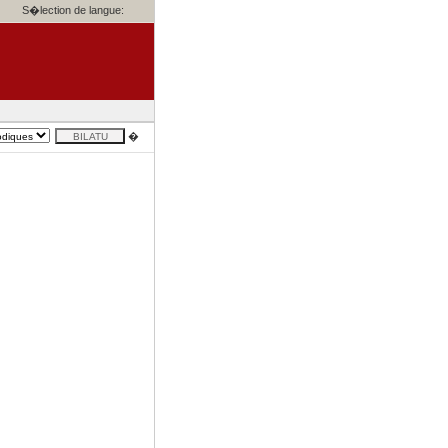
S�lection de langue:
�