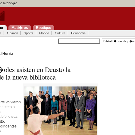
e avanc�e
ier
Mati�res
Boutique
e
Opinion
Sports
Monde
Culture
Economie
l Herria
oles asisten en Deusto la
 la nueva biblioteca
rte volvieron
oncreto a
a
 biblioteca
to,
dirigentes
.