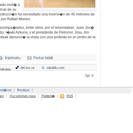
vado invit� a
icial de su
onstrucci�n ha necesitado una inversi�n de 40 millones de
 por Rafael Moneo.
acompa�ados, entre otros, por el lehendakari, Juan Jos�
ilbo, I�aki Azkuna, y el presidente de Petronor, Josu Jon
deak denunci� la visita con una protesta en el centro de la
rtikuloa:
ati�res
Boutique
act
Qui sommes nous
Publicit�
RSS