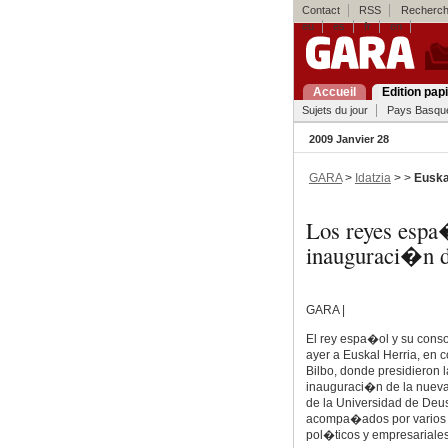
Contact
RSS
Recherch
eu
es
fr
en
Accueil
Edition pap
Sujets du jour
Pays Basqu
2009 Janvier 28
GARA
>
Idatzia
> >
Euska
Los reyes espa�
inauguraci�n de
GARA |
El rey espa�ol y su conso
ayer a Euskal Herria, en c
Bilbo, donde presidieron l
inauguraci�n de la nueva
de la Universidad de Deus
acompa�ados por varios 
pol�ticos y empresariales