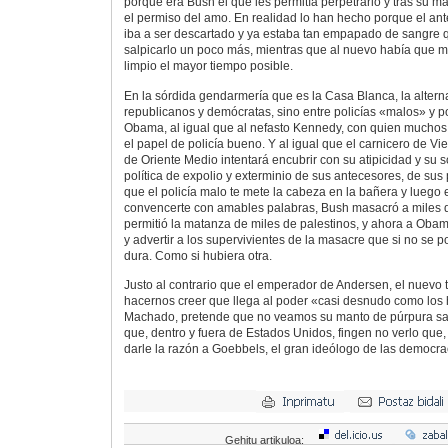
porque era Bush el que les permitía perpetrarlo y tras su m
el permiso del amo. En realidad lo han hecho porque el ant
iba a ser descartado y ya estaba tan empapado de sangre 
salpicarlo un poco más, mientras que al nuevo había que 
limpio el mayor tiempo posible.
En la sórdida gendarmería que es la Casa Blanca, la altern
republicanos y demócratas, sino entre policías «malos» y p
Obama, al igual que al nefasto Kennedy, con quien muchos
el papel de policía bueno. Y al igual que el carnicero de Vi
de Oriente Medio intentará encubrir con su atipicidad y su s
política de expolio y exterminio de sus antecesores, de sus 
que el policía malo te mete la cabeza en la bañera y luego e
convencerte con amables palabras, Bush masacró a miles d
permitió la matanza de miles de palestinos, y ahora a Obama
y advertir a los supervivientes de la masacre que si no se 
dura. Como si hubiera otra.
Justo al contrario que el emperador de Andersen, el nuevo t
hacernos creer que llega al poder «casi desnudo como los h
Machado, pretende que no veamos su manto de púrpura sang
que, dentro y fuera de Estados Unidos, fingen no verlo que
darle la razón a Goebbels, el gran ideólogo de las democra
Gehitu artikuloa: