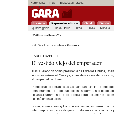
Harremana
RSS
Bilaketa aurreratua
es
fr
en
Hasiera
Paperezko edizioa
Gaiak
Denda
Eguneko gaiak
Euskal Herria
Iritzia
Kirolak
Mundua
2009ko otsailaren 02a
GARA
>
Idatzia
> Iritzia >
Gutunak
CARLO FRABETTI
El vestido viejo del emperador
Tras su elección como presidente de Estados Unidos, Obam
sionistas: «Arrasad Gaza ya, antes de mi toma de posesión
el paripé del cambio».
Puede que no fueran estas las palabras exactas, puede que
personalmente, puede que solo las susurrara al oído de alg
se las susurraran a él; pero, directa o indirectamente, eso 
sus máximos aliados.
Los ingenuos creen -y los pusilánimes fingen creer- que los
interrumpido su genocidio justo un día antes de la toma d