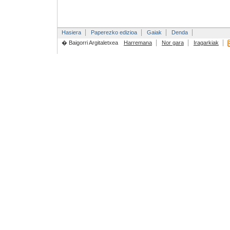
Hasiera
Paperezko edizioa
Gaiak
Denda
� Baigorri Argitaletxea
Harremana
Nor gara
Iragarkiak