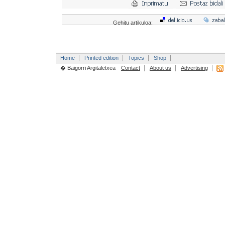
Gehitu artikuloa:
Home
Printed edition
Topics
Shop
� Baigorri Argitaletxea
Contact
About us
Advertising