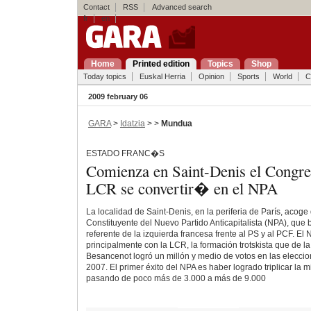
Contact
RSS
Advanced search
fr
en
Home
Printed edition
Topics
Shop
Today topics
Euskal Herria
Opinion
Sports
World
C
2009 february 06
GARA
>
Idatzia
> >
Mundua
ESTADO FRANC�S
Comienza en Saint-Denis el Congres
LCR se convertir� en el NPA
La localidad de Saint-Denis, en la periferia de París, acog
Constituyente del Nuevo Partido Anticapitalista (NPA), que 
referente de la izquierda francesa frente al PS y al PCF. El
principalmente con la LCR, la formación trotskista que de la
Besancenot logró un millón y medio de votos en las elecci
2007. El primer éxito del NPA es haber logrado triplicar la m
pasando de poco más de 3.000 a más de 9.000