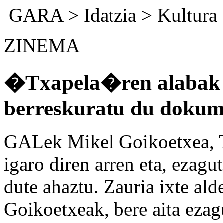
GARA
>
Idatzia
> Kultura
ZINEMA
�Txapela�ren alabak 
berreskuratu du dokum
GALek Mikel Goikoetxea, Tx
igaro diren arren eta, ezagu
dute ahaztu. Zauria ixte ald
Goikoetxeak, bere aita ezag