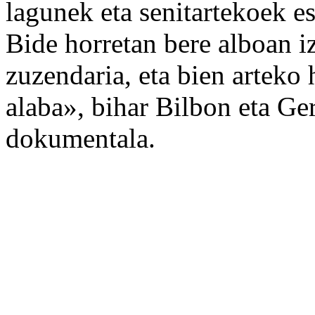
lagunek eta senitartekoek es
Bide horretan bere alboan i
zuzendaria, eta bien arteko
alaba», bihar Bilbon eta Ge
dokumentala.