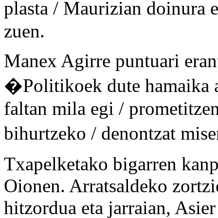
plasta / Maurizian doinura 
zuen.
Manex Agirre puntuari erantz
�Politikoek dute hamaika au
faltan mila egi / prometitze
bihurtzeko / denontzat mis
Txapelketako bigarren kanp
Oionen. Arratsaldeko zortzie
hitzordua eta jarraian, Asi