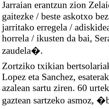
Jarraian erantzun zion Zel
gaitezke / beste askotxo beza
jarritako erregela / adiskid
horrela / ikusten da bai, Ser
zaudela�.
Zortziko txikian bertsolariak
Lopez eta Sanchez, esaterak
azalean sartu ziren. 60 urte
gaztean sartzeko asmoz, �b