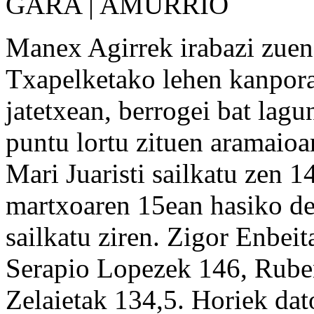
GARA | AMURRIO
Manex Agirrek irabazi zuen
Txapelketako lehen kanpor
jatetxean, berrogei bat lag
puntu lortu zituen aramaioa
Mari Juaristi sailkatu zen 1
martxoaren 15ean hasiko de
sailkatu ziren. Zigor Enbeit
Serapio Lopezek 146, Rube
Zelaietak 134,5. Horiek dat