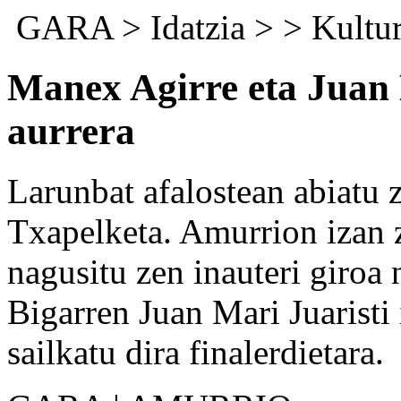
GARA
>
Idatzia
> >
Kultu
Manex Agirre eta Juan 
aurrera
Larunbat afalostean abiatu 
Txapelketa. Amurrion izan 
nagusitu zen inauteri giroa
Bigarren Juan Mari Juaristi
sailkatu dira finalerdietara.