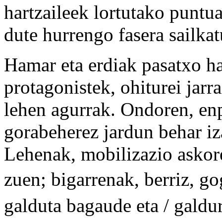
hartzaileek lortutako puntua
dute hurrengo fasera sailkat
Hamar eta erdiak pasatxo has
protagonistek, ohiturei jarr
lehen agurrak. Ondoren, enp
gorabeherez jardun behar iz
Lehenak, mobilizazio askore
zuen; bigarrenak, berriz, g
galduta bagaude eta / galdu