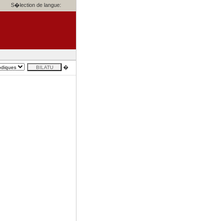
S�lection de langue:
�