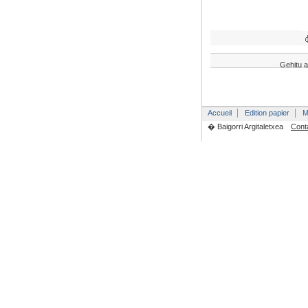
Gehitu a
Accueil
Edition papier
M
� Baigorri Argitaletxea
Cont