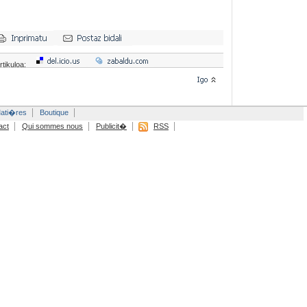
rtikuloa:
ati�res
Boutique
act
Qui sommes nous
Publicit�
RSS