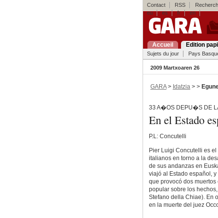
Contact
RSS
Recherch
eu
es
fr
en
Accueil
Edition pap
Sujets du jour
Pays Basqu
2009 Martxoaren 26
GARA
>
Idatzia
> >
Egune
33 A�OS DEPU�S DE L
En el Estado e
P.L: Concutelli
Pier Luigi Concutelli es e
italianos en torno a la d
de sus andanzas en Euskal
viajó al Estado español, y
que provocó dos muertos 
popular sobre los hechos
Stefano della Chiae). En o
en la muerte del juez Occo