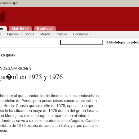
e avanc�e
ier
Mati�res
Boutique
e
Opinion
Sports
Monde
Culture
Economie
ko gaiak
A DESAPARICI�N
spa�ol en 1975 y 1976
l hombre al que apuntan los testimonios de los neofascistas
esaparición de Pertur, pero pocas cosas concretas se saben
 Herria. Consta que se exilió en 1975, época en la que
 se le ha situado en mayo de 1976 dentro del grupo fascista
en Montejurra (sin embargo, no aparece en el informe
, donde sí se ve a otros compañeros como Augusto Cauchi o
ctubre de 1976 estaba de vuelta en Italia, ya que participó
rsio.