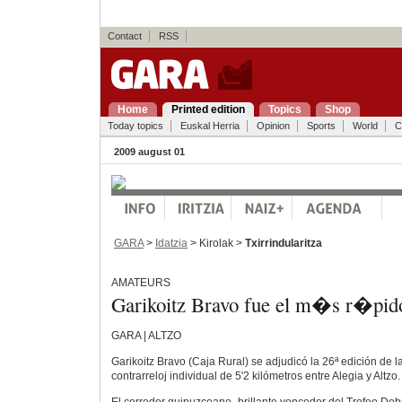
Contact
RSS
Home
Printed edition
Topics
Shop
Today topics
Euskal Herria
Opinion
Sports
World
C
2009 august 01
GARA
>
Idatzia
> Kirolak >
Txirrindularitza
AMATEURS
Garikoitz Bravo fue el m�s r�pid
GARA | ALTZO
Garikoitz Bravo (Caja Rural) se adjudicó la 26ª edición de l
contrarreloj individual de 5'2 kilómetros entre Alegia y Altzo.
El corredor guipuzcoano -brillante vencedor del Trofeo De