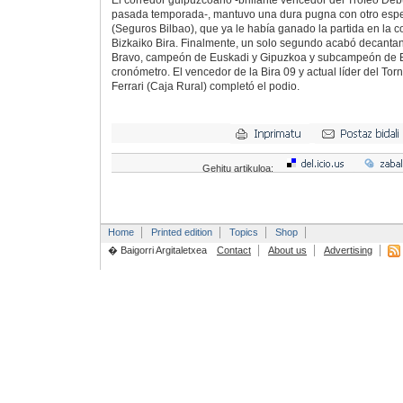
pasada temporada-, mantuvo una dura pugna con otro espec
(Seguros Bilbao), que ya le había ganado la partida en la co
Bizkaiko Bira. Finalmente, un solo segundo acabó decantand
Bravo, campeón de Euskadi y Gipuzkoa y subcampeón de E
cronómetro. El vencedor de la Bira 09 y actual líder del To
Ferrari (Caja Rural) completó el podio.
Gehitu artikuloa:
Home
Printed edition
Topics
Shop
� Baigorri Argitaletxea
Contact
About us
Advertising