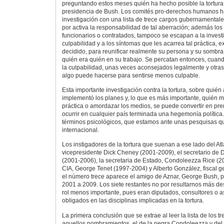
preguntando estos meses quién ha hecho posible la tortura
presidencia de Bush. Los comités pro-derechos humanos h
investigación con una lista de trece cargos gubernamentale
por activa la responsabilidad de tal aberración; además los 
funcionarios o contratados, tampoco se escapan a la investi
culpabilidad y a los síntomas que les acarrea tal práctica, 
decidido, para reunificar realmente su persona y su sombra,
quién era quién en su trabajo. Se percatan entonces, cuan
la culpabilidad, unas veces aconsejados legalmente y otra
algo puede hacerse para sentirse menos culpable.
Esta importante investigación contra la tortura, sobre quién 
implementó los planes y, lo que es más importante, quién ma
práctica o amordazar los medios, se puede convertir en pr
ocurrir en cualquier país terminada una hegemonía política
términos psicológicos, que estamos ante unas pesquisas 
internacional.
Los instigadores de la tortura que suenan a ese lado del Atl
vicepresidente Dick Cheney (2001-2009), el secretario de
(2001-2006), la secretaria de Estado, Condoleezza Rice (20
CIA, George Tenet (1997-2004) y Alberto González, fiscal 
el número trece aparece el amigo de Aznar, George Bush, 
2001 a 2009. Los siete restantes no por resultarnos más d
rol menos importante, pues eran diputados, consultores o 
obligados en las disciplinas implicadas en la tortura.
La primera conclusión que se extrae al leer la lista de los t
aquellos nombramientos, el de la negra Condoleezza y del