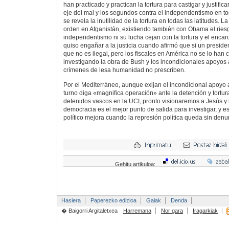
han practicado y practican la tortura para castigar y justifica
eje del mal y los segundos contra el independentismo en t
se revela la inutilidad de la tortura en todas las latitudes.
orden en Afganistán, existiendo también con Obama el riesgo
independentismo ni su lucha cejan con la tortura y el enca
quiso engañar a la justicia cuando afirmó que si un presiden
que no es ilegal, pero los fiscales en América no se lo han 
investigando la obra de Bush y los incondicionales apoyos 
crímenes de lesa humanidad no prescriben.
Por el Mediterráneo, aunque exijan el incondicional apoyo a
turno diga «magnifica operación» ante la detención y tortu
detenidos vascos en la UCI, pronto visionaremos a Jesús y 
democracia es el mejor punto de salida para investigar, y 
político mejora cuando la represión política queda sin denun
Gehitu artikuloa:
Hasiera
Paperezko edizioa
Gaiak
Denda
� Baigorri Argitaletxea
Harremana
Nor gara
Iragarkiak