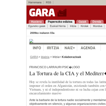
Harremana
RSS
Hasiera
Paperezko edizioa
Gaiak
Denda
Eguneko gaiak
Euskal Herria
Iritzia
Kirolak
Mundua
2009ko irailaren 03a
GARA
>
Idatzia
> Iritzia>
Kolaborazioak
FRANCISCO LARRAURI PSIC�LOGO
La Tortura de la CIA y el Mediter
Hoy se revela la inutilidad de la tortura en todas las lat
imponer el orden en Afganistán, existiendo también con 
Vietnam, y ni el independentismo ni su lucha cejan con la
encarcelamiento masivo
Ante la barbarie de la tortura nadie socialmente y mental
objetivamente en silencio, y algunas organizaciones civile