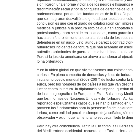
significaron una enorme victoria de los negros e hispanos e
discriminación racial y por la conquista de derechos de igu
norteamericana, por que los fundamentos de la filosofía polí
que se integraron desvalijó la dignidad que les daba el col
conclusión es que con el grado de colaboración civil impres
médicos, y juristas, y la postura estoica que han adoptado
profesionales, ahora se pide en los medios, como garantía
hacia a un futuro sin tortura, que a la «banda de los trece» 
defenderse en un juicio justo, aunque parezca contradictorio
numerosos incidentes de tortura que han acabado en asesi
auténticos criminales de guerra que se han blindado a la co
Pero si la justicia americana se atreve a condenar al ejecut
lo ha ordenado?
Y en la aldea global en que vivimos vemos una coincidenci
curiosa. En plena campaña de denuncias y fotos de tortura
inicia un proyecto mundial (2003-2007) de lucha contra la t
euros, pero los nombres de los países a los que van destin
luchar contra la tortura -la diplomacia se impone- quedan 
de la zona geográfica de Europa del Este, Balcanes y Medi
que los informes de Naciones Unidas y de Torturaren Aurka
reportado espeluznantes casos que se han plasmado en un d
proveen los fundamentos para la persecución de los autores
tortura, como entidad peculiar, siempre deja señales, sólo 
observador y exigir que la mentira no seduzca. Todo lo dem
Pero hay otra coincidencia. Tanto la CIA como las Fuerzas
del Mediterráneo occidental -recuerdo que Euskal Herria es