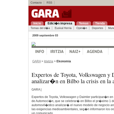
Contacto
RSS
Inicio
Edici�n impresa
Temas
Tienda
Temas del d�a
Euskal Herria
Opini�n
Deportes
Mun
2009 septiembre 03
GARA
>
Idatzia
>
Ekonomia
Expertos de Toyota, Volkswagen y 
analizar�n en Bilbo la crisis en l
GARA |
Expertos de Toyota, Volkswagen y Daimler participar�n en 
de Automoci�n, que se celebrar� en Bilbo el pr�ximo 1 de 
automovil�stico analizar� el nuevo modelo de negocio ant
las exigencias medioambientales, seg�n informaron los or
un comunicado.