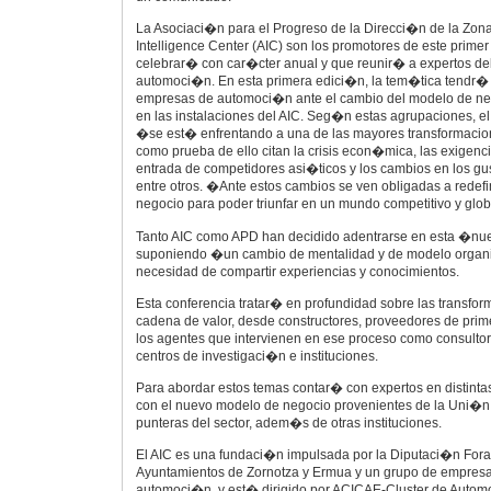
La Asociaci�n para el Progreso de la Direcci�n de la Zon
Intelligence Center (AIC) son los promotores de este prime
celebrar� con car�cter anual y que reunir� a expertos de
automoci�n. En esta primera edici�n, la tem�tica tendr
empresas de automoci�n ante el cambio del modelo de ne
en las instalaciones del AIC. Seg�n estas agrupaciones, e
�se est� enfrentando a una de las mayores transformacion
como prueba de ello citan la crisis econ�mica, las exigenc
entrada de competidores asi�ticos y los cambios en los gu
entre otros. �Ante estos cambios se ven obligadas a redef
negocio para poder triunfar en un mundo competitivo y glo
Tanto AIC como APD han decidido adentrarse en esta �nu
suponiendo �un cambio de mentalidad y de modelo organi
necesidad de compartir experiencias y conocimientos.
Esta conferencia tratar� en profundidad sobre las transfor
cadena de valor, desde constructores, proveedores de prime
los agentes que intervienen en ese proceso como consulto
centros de investigaci�n e instituciones.
Para abordar estos temas contar� con expertos en distinta
con el nuevo modelo de negocio provenientes de la Uni�
punteras del sector, adem�s de otras instituciones.
El AIC es una fundaci�n impulsada por la Diputaci�n Foral
Ayuntamientos de Zornotza y Ermua y un grupo de empresas
automoci�n, y est� dirigido por ACICAE-Cluster de Autom