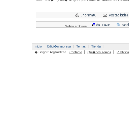
Gehitu artikuloa:
Inicio
Edici�n impresa
Temas
Tienda
� Baigorri Argitaletxea
Contacto
Qui�nes somos
Publicid