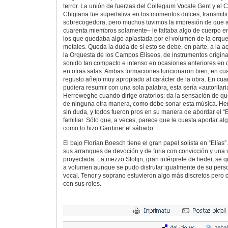
terror. La unión de fuerzas del Collegium Vocale Gent y el 
Chigiana fue superlativa en los momentos dulces, transmiti
sobrecogedora, pero muchos tuvimos la impresión de que a
cuarenta miembros solamente– le faltaba algo de cuerpo en 
los que quedaba algo aplastada por el volumen de la orques
metales. Queda la duda de si esto se debe, en parte, a la ac
la Orquesta de los Campos Elíseos, de instrumentos origina
sonido tan compacto e intenso en ocasiones anteriores en
en otras salas. Ambas formaciones funcionaron bien, en cua
regusto añejo muy apropiado al carácter de la obra. En cuant
pudiera resumir con una sola palabra, esta sería «autoritar
Herreweghe cuando dirige oratorios: da la sensación de qu
de ninguna otra manera, como debe sonar esta música. He
sin duda, y todos fueron pros en su manera de abordar el “E
familiar. Sólo que, a veces, parece que le cuesta aportar algo
como lo hizo Gardiner el sábado.
El bajo Florian Boesch tiene el gran papel solista en “Elías”.
sus arranques de devoción y de furia con convicción y una
proyectada. La mezzo Stotijn, gran intérprete de lieder, se 
a volumen aunque se pudo disfrutar igualmente de su pers
vocal. Tenor y soprano estuvieron algo más discretos per
con sus roles.