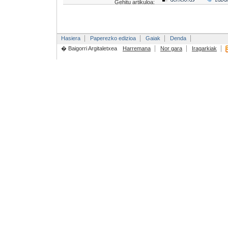
Gehitu artikuloa:
Hasiera
Paperezko edizioa
Gaiak
Denda
� Baigorri Argitaletxea
Harremana
Nor gara
Iragarkiak