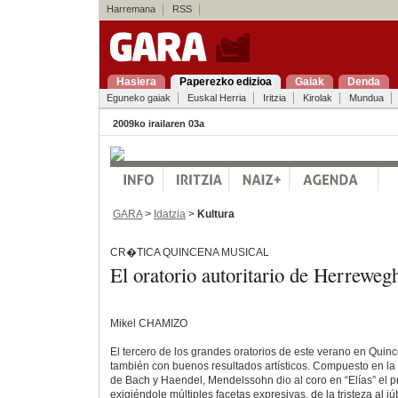
Harremana
RSS
Hasiera
Paperezko edizioa
Gaiak
Denda
Eguneko gaiak
Euskal Herria
Iritzia
Kirolak
Mundua
2009ko irailaren 03a
GARA
>
Idatzia
>
Kultura
CR�TICA QUINCENA MUSICAL
El oratorio autoritario de Herreweg
Mikel CHAMIZO
El tercero de los grandes oratorios de este verano en Quin
también con buenos resultados artísticos. Compuesto en la t
de Bach y Haendel, Mendelssohn dio al coro en “Elías” el p
exigiéndole múltiples facetas expresivas, de la tristeza al júb