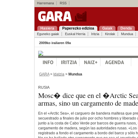
Harremana
RSS
Hasiera
Paperezko edizioa
Gaiak
Denda
Eguneko gaiak
Euskal Herria
Iritzia
Kirolak
Mundua
2009ko irailaren 09a
GARA
>
Idatzia
>
Mundua
RUSIA
Mosc� dice que en el �Arctic Se
armas, sino un cargamento de made
En el «Arctic Sea», el carguero de bandera maltesa que pr
secuestrado a finales de julio por ocho hombres y liberad
junto a la costa de Cabo Verde por barcos de guerra rusos,
cargamento de madera, según las autoridades rusas. «Los 
registrado a fondo el cargamento a bordo del barco y sólo