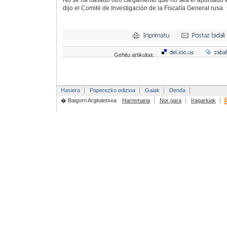
No se ha hallado otro cargamento que no sea el apuntado en
dijo el Comité de Investigación de la Fiscalía General rusa.
Gehitu artikuloa:
Hasiera
Paperezko edizioa
Gaiak
Denda
� Baigorri Argitaletxea
Harremana
Nor gara
Iragarkiak