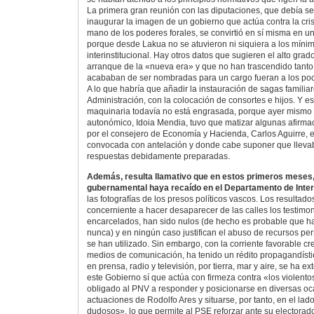
La primera gran reunión con las diputaciones, que debía se
inaugurar la imagen de un gobierno que actúa contra la cri
mano de los poderes forales, se convirtió en sí misma en un
porque desde Lakua no se atuvieron ni siquiera a los mínim
interinstitucional. Hay otros datos que sugieren el alto gra
arranque de la «nueva era» y que no han trascendido tant
acababan de ser nombradas para un cargo fueran a los poc
A lo que habría que añadir la instauración de sagas familiar
Administración, con la colocación de consortes e hijos. Y e
maquinaria todavía no está engrasada, porque ayer mismo l
autonómico, Idoia Mendia, tuvo que matizar algunas afirma
por el consejero de Economía y Hacienda, Carlos Aguirre, 
convocada con antelación y donde cabe suponer que llevab
respuestas debidamente preparadas.
Además, resulta llamativo que en estos primeros meses,
gubernamental haya recaído en el Departamento de Inter
las fotografías de los presos políticos vascos. Los resultados
concerniente a hacer desaparecer de las calles los testimon
encarcelados, han sido nulos (de hecho es probable que h
nunca) y en ningún caso justifican el abuso de recursos p
se han utilizado. Sin embargo, con la corriente favorable cr
medios de comunicación, ha tenido un rédito propagandístico
en prensa, radio y televisión, por tierra, mar y aire, se ha 
este Gobierno sí que actúa con firmeza contra «los violentos
obligado al PNV a responder y posicionarse en diversas oc
actuaciones de Rodolfo Ares y situarse, por tanto, en el lad
dudosos», lo que permite al PSE reforzar ante su electorad