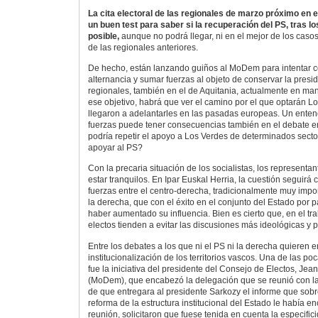
La cita electoral de las regionales de marzo próximo en 
un buen test para saber si la recuperación del PS, tras l
posible,
aunque no podrá llegar, ni en el mejor de los casos
de las regionales anteriores.
De hecho, están lanzando guiños al MoDem para intentar co
alternancia y sumar fuerzas al objeto de conservar la presi
regionales, también en el de Aquitania, actualmente en ma
ese objetivo, habrá que ver el camino por el que optarán L
llegaron a adelantarles en las pasadas europeas. Un enten
fuerzas puede tener consecuencias también en el debate en
podría repetir el apoyo a Los Verdes de determinados sect
apoyar al PS?
Con la precaria situación de los socialistas, los represent
estar tranquilos. En Ipar Euskal Herria, la cuestión seguirá 
fuerzas entre el centro-derecha, tradicionalmente muy impo
la derecha, que con el éxito en el conjunto del Estado por 
haber aumentado su influencia. Bien es cierto que, en el tr
electos tienden a evitar las discusiones más ideológicas y po
Entre los debates a los que ni el PS ni la derecha quieren e
institucionalización de los territorios vascos. Una de las po
fue la iniciativa del presidente del Consejo de Electos, Je
(MoDem), que encabezó la delegación que se reunió con la
de que entregara al presidente Sarkozy el informe que sob
reforma de la estructura institucional del Estado le había e
reunión, solicitaron que fuese tenida en cuenta la especific