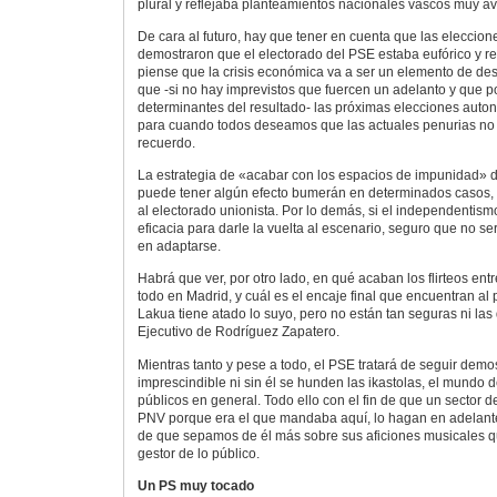
plural y reflejaba planteamientos nacionales vascos muy a
De cara al futuro, hay que tener en cuenta que las eleccio
demostraron que el electorado del PSE estaba eufórico y r
piense que la crisis económica va a ser un elemento de de
que -si no hay imprevistos que fuercen un adelanto y que p
determinantes del resultado- las próximas elecciones auto
para cuando todos deseamos que las actuales penurias no
recuerdo.
La estrategia de «acabar con los espacios de impunidad» d
puede tener algún efecto bumerán en determinados casos, pe
al electorado unionista. Por lo demás, si el independentism
eficacia para darle la vuelta al escenario, seguro que no se
en adaptarse.
Habrá que ver, por otro lado, en qué acaban los flirteos en
todo en Madrid, y cuál es el encaje final que encuentran al
Lakua tiene atado lo suyo, pero no están tan seguras ni las 
Ejecutivo de Rodríguez Zapatero.
Mientras tanto y pese a todo, el PSE tratará de seguir dem
imprescindible ni sin él se hunden las ikastolas, el mundo d
públicos en general. Todo ello con el fin de que un sector 
PNV porque era el que mandaba aquí, lo hagan en adelante
de que sepamos de él más sobre sus aficiones musicales q
gestor de lo público.
Un PS muy tocado