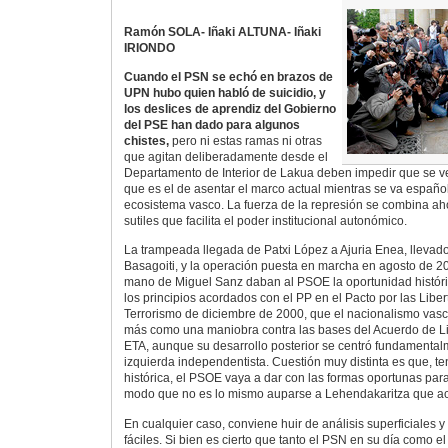
Ramón SOLA- Iñaki ALTUNA- Iñaki
IRIONDO
Cuando el PSN se echó en brazos de
UPN hubo quien habló de suicidio, y
los deslices de aprendiz del Gobierno
del PSE han dado para algunos
chistes,
pero ni estas ramas ni otras
que agitan deliberadamente desde el
Departamento de Interior de Lakua deben impedir que se v
que es el de asentar el marco actual mientras se va españ
ecosistema vasco. La fuerza de la represión se combina ah
sutiles que facilita el poder institucional autonómico.
La trampeada llegada de Patxi López a Ajuria Enea, llevado
Basagoiti, y la operación puesta en marcha en agosto de 2
mano de Miguel Sanz daban al PSOE la oportunidad histór
los principios acordados con el PP en el Pacto por las Liber
Terrorismo de diciembre de 2000, que el nacionalismo vasc
más como una maniobra contra las bases del Acuerdo de Li
ETA, aunque su desarrollo posterior se centró fundamentalm
izquierda independentista. Cuestión muy distinta es que, t
histórica, el PSOE vaya a dar con las formas oportunas para
modo que no es lo mismo auparse a Lehendakaritza que ace
En cualquier caso, conviene huir de análisis superficiales y
fáciles. Si bien es cierto que tanto el PSN en su día como 