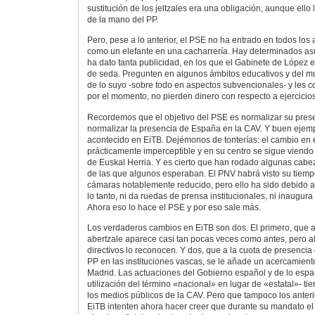
sustitución de los jeltzales era una obligación, aunque ello l
de la mano del PP.
Pero, pese a lo anterior, el PSE no ha entrado en todos los
como un elefante en una cacharrería. Hay determinados asu
ha dato tanta publicidad, en los que el Gabinete de López 
de seda. Pregunten en algunos ámbitos educativos y del 
de lo suyo -sobre todo en aspectos subvencionales- y les c
por el momento, no pierden dinero con respecto a ejercicios
Recordemos que el objetivo del PSE es normalizar su prese
normalizar la presencia de España en la CAV. Y buen ejempl
acontecido en EiTB. Dejémonos de tonterías: el cambio en 
prácticamente imperceptible y en su centro se sigue viendo
de Euskal Herria. Y es cierto que han rodado algunas cab
de las que algunos esperaban. El PNV habrá visto su tiemp
cámaras notablemente reducido, pero ello ha sido debido a
lo tanto, ni da ruedas de prensa institucionales, ni inaugur
Ahora eso lo hace el PSE y por eso sale más.
Los verdaderos cambios en EiTB son dos. El primero, que a
abertzale aparece casi tan pocas veces como antes, pero a
directivos lo reconocen. Y dos, que a la cuota de presencia
PP en las instituciones vascas, se le añade un acercamiento
Madrid. Las actuaciones del Gobierno español y de lo espa
utilización del término «nacional» en lugar de «estatal»- t
los medios públicos de la CAV. Pero que tampoco los anteri
EiTB intenten ahora hacer creer que durante su mandato e