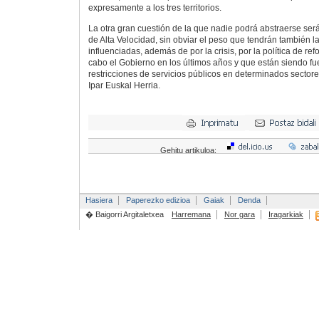
expresamente a los tres territorios.
La otra gran cuestión de la que nadie podrá abstraerse será
de Alta Velocidad, sin obviar el peso que tendrán también l
influenciadas, además de por la crisis, por la política de re
cabo el Gobierno en los últimos años y que están siendo fue
restricciones de servicios públicos en determinados sectores
Ipar Euskal Herria.
Gehitu artikuloa:
Hasiera
Paperezko edizioa
Gaiak
Denda
� Baigorri Argitaletxea
Harremana
Nor gara
Iragarkiak