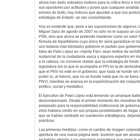
ahora han dado sobrados motivos para la crítica feroz e inc
sus opositores por actitudes y poses que cualquier analista
errores de bulto, hay indicios que apuntan a que sus posicio
estrategia de Estado- se van consolidando.
Hoy es evidente que, pese a las suposiciones de algunos, 
Miguel Sanz de agosto de 2007 no sólo no le supuso un cos
PSN, sino que ahora se pretende mantener como un valor ha
fórmula de bipartidismo cuyo único fin sería garantizar el m
uno todavía más blindado) gobierne el partido que gobiern
fotos de Patxi López en «Vanity Fair» sean motivo de rechif
sustancial de la ciudadanía vasca y algunos expertos en 
a la cabeza, no conviene olvidar que la estrategia de fond
legislatura (en la que le acompaña el PP) es la de demostr
que el PNV no esté en el gobierno, que nada se hunde sin la
poder (o, al menos, que no se hunde nada que no se fuera 
PNV), mientras se avanza en la españolización del conjun
político, social y mediático.
El Ejecutivo de Patxi López está teniendo un arranque bal
descompensado. Desde el primer momento dio muestras de 
preparado para la responsabilidad institucional de gobernar
ellos hubiera creído en sus propias posibilidades de llegar
que se habían centrado en cuestiones estratégicas, dejand
prácticas.
Las primeras medidas -como el cambio de imagen corporati
apertura de una nueva página web- tuvieron que ser anulad
se habían atenido a los principios normativos que rigen la