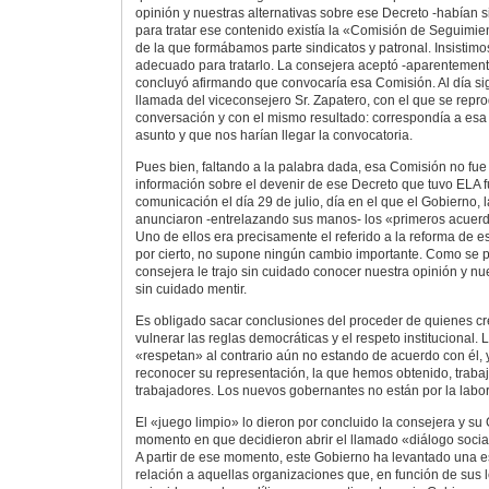
opinión y nuestras alternativas sobre ese Decreto -habían 
para tratar ese contenido existía la «Comisión de Seguimi
de la que formábamos parte sindicatos y patronal. Insistimo
adecuado para tratarlo. La consejera aceptó -aparentemen
concluyó afirmando que convocaría esa Comisión. Al día si
llamada del viceconsejero Sr. Zapatero, con el que se repr
conversación y con el mismo resultado: correspondía a esa
asunto y que nos harían llegar la convocatoria.
Pues bien, faltando a la palabra dada, esa Comisión no fue
información sobre el devenir de ese Decreto que tuvo ELA 
comunicación el día 29 de julio, día en el que el Gobierno
anunciaron -entrelazando sus manos- los «primeros acuerdo
Uno de ellos era precisamente el referido a la reforma de e
por cierto, no supone ningún cambio importante. Como se p
consejera le trajo sin cuidado conocer nuestra opinión y nues
sin cuidado mentir.
Es obligado sacar conclusiones del proceder de quienes cr
vulnerar las reglas democráticas y el respeto institucional.
«respetan» al contrario aún no estando de acuerdo con él, 
reconocer su representación, la que hemos obtenido, trabaja
trabajadores. Los nuevos gobernantes no están por la labor
El «juego limpio» lo dieron por concluido la consejera y s
momento en que decidieron abrir el llamado «diálogo social
A partir de ese momento, este Gobierno ha levantado una 
relación a aquellas organizaciones que, en función de sus 