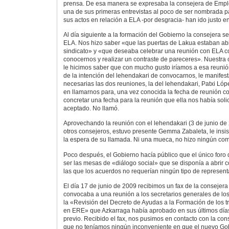
prensa. De esa manera se expresaba la consejera de Emp
una de sus primeras entrevistas al poco de ser nombrada p
sus actos en relación a ELA -por desgracia- han ido justo en
Al día siguiente a la formación del Gobierno la consejera s
ELA. Nos hizo saber «que las puertas de Lakua estaban abi
sindicato» y «que deseaba celebrar una reunión con ELA co
conocernos y realizar un contraste de pareceres». Nuestra c
le hicimos saber que con mucho gusto iríamos a esa reuni
de la intención del lehendakari de convocarnos, le manife
necesarias las dos reuniones, la del lehendakari, Patxi Lópe
en llamarnos para, una vez conocida la fecha de reunión co
concretar una fecha para la reunión que ella nos había soli
aceptado. No llamó.
Aprovechando la reunión con el lehendakari (3 de junio de 
otros consejeros, estuvo presente Gemma Zabaleta, le ins
la espera de su llamada. Ni una mueca, no hizo ningún com
Poco después, el Gobierno hacía público que el único foro 
ser las mesas de «diálogo social» que se disponía a abrir co
las que los acuerdos no requerían ningún tipo de represent
El día 17 de junio de 2009 recibimos un fax de la consejer
convocaba a una reunión a los secretarios generales de los
la «Revisión del Decreto de Ayudas a la Formación de los t
en ERE» que Azkarraga había aprobado en sus últimos días
previo. Recibido el fax, nos pusimos en contacto con la con
que no teníamos ningún inconveniente en que el nuevo Go