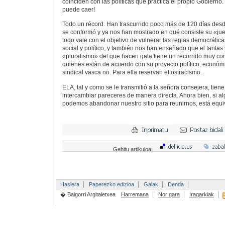
coinciden con las políticas que practica el propio Gobierno
puede caer!
Todo un récord. Han trascurrido poco más de 120 días des
se conformó y ya nos han mostrado en qué consiste su «ju
todo vale con el objetivo de vulnerar las reglas democrática
social y político, y también nos han enseñado que el tant
«pluralismo» del que hacen gala tiene un recorrido muy cor
quienes están de acuerdo con su proyecto político, económi
sindical vasca no. Para ella reservan el ostracismo.
ELA, tal y como se le transmitió a la señora consejera, tiene
intercambiar pareceres de manera directa. Ahora bien, si a
podemos abandonar nuestro sitio para reunirnos, está equ
Gehitu artikuloa:
Hasiera
Paperezko edizioa
Gaiak
Denda
� Baigorri Argitaletxea
Harremana
Nor gara
Iragarkiak