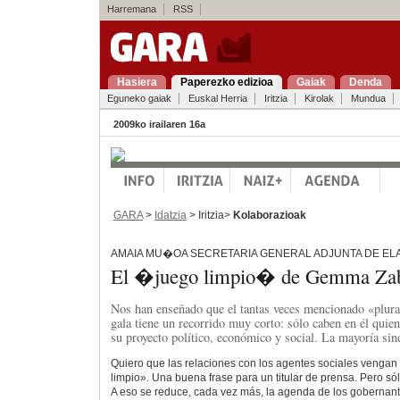
Harremana
RSS
Hasiera
Paperezko edizioa
Gaiak
Denda
Eguneko gaiak
Euskal Herria
Iritzia
Kirolak
Mundua
2009ko irailaren 16a
GARA
>
Idatzia
> Iritzia>
Kolaborazioak
AMAIA MU�OA SECRETARIA GENERAL ADJUNTA DE EL
El �juego limpio� de Gemma Zab
Nos han enseñado que el tantas veces mencionado «plura
gala tiene un recorrido muy corto: sólo caben en él quie
su proyecto político, económico y social. La mayoría sin
Quiero que las relaciones con los agentes sociales vengan 
limpio». Una buena frase para un titular de prensa. Pero sól
A eso se reduce, cada vez más, la agenda de los gobernante