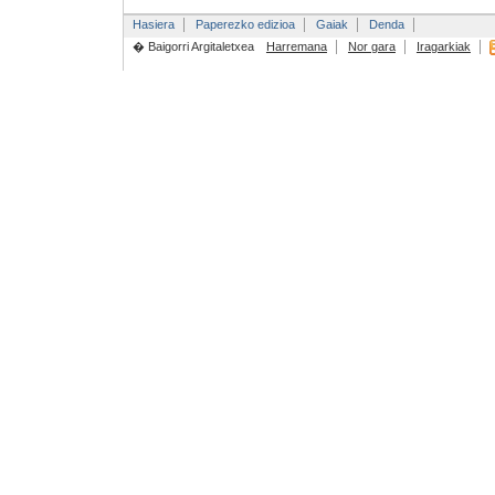
Hasiera
Paperezko edizioa
Gaiak
Denda
� Baigorri Argitaletxea
Harremana
Nor gara
Iragarkiak