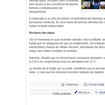
George Bush, recuperó ayer la libertad
pero acusó a sus carceleros de graves
torturas y simulaciones de
ahogamiento.
Condenado a un año de prisión, el periodista fue liberado
por buena conducta. En una rueda de prensa ofrecida tras s
haber recibido malos tratos.
Reclama disculpas
«En el momento en que el primer ministro -Nuri al-Maliki- d
hasta que se asegurara de que yo estaba bien, me estaban
electricidad y barras de metal» declaró, solicitando las dis
iraquí «por haber ocultado la verdad».
Además, añadió que los funcionarios simularon ahogarle, 
la CIA a los sospechosos tras los atentados del 11-S.
La familia de al-Zaïdi, por su parte, manifestó que el perio
vida», y cree que los servicios secretos tratarán de matarle.
Gehitu artikuloa: