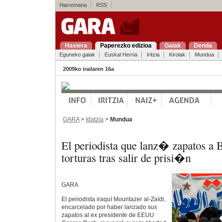
Harremana
RSS
Hasiera
Paperezko edizioa
Gaiak
Denda
Eguneko gaiak
Euskal Herria
Iritzia
Kirolak
Mundua
2009ko irailaren 16a
GARA
>
Idatzia
>
Mundua
El periodista que lanz� zapatos a 
torturas tras salir de prisi�n
GARA
El periodista iraquí Mountazer al-Zaïdi,
encarcelado por haber lanzado sus
zapatos al ex presidente de EEUU