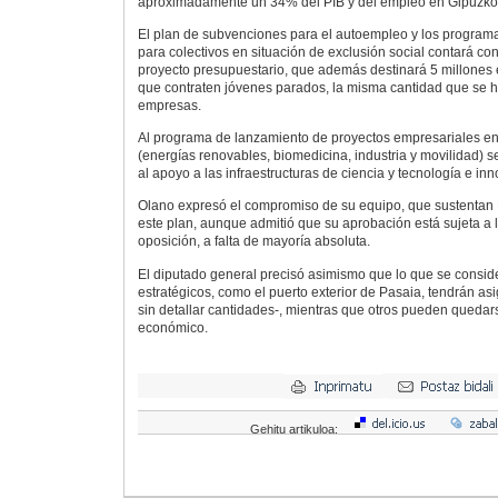
aproximadamente un 34% del PIB y del empleo en Gipuzko
El plan de subvenciones para el autoempleo y los programa
para colectivos en situación de exclusión social contará co
proyecto presupuestario, que además destinará 5 millone
que contraten jóvenes parados, la misma cantidad que se ha
empresas.
Al programa de lanzamiento de proyectos empresariales en 
(energías renovables, biomedicina, industria y movilidad) s
al apoyo a las infraestructuras de ciencia y tecnología e inn
Olano expresó el compromiso de su equipo, que sustentan 
este plan, aunque admitió que su aprobación está sujeta a 
oposición, a falta de mayoría absoluta.
El diputado general precisó asimismo que lo que se consid
estratégicos, como el puerto exterior de Pasaia, tendrán as
sin detallar cantidades-, mientras que otros pueden quedar
económico.
Gehitu artikuloa: