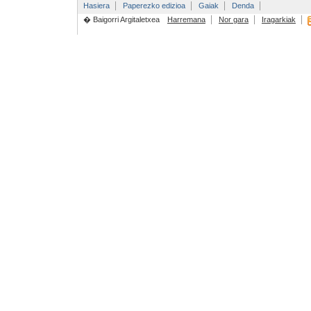
Hasiera
Paperezko edizioa
Gaiak
Denda
� Baigorri Argitaletxea
Harremana
Nor gara
Iragarkiak