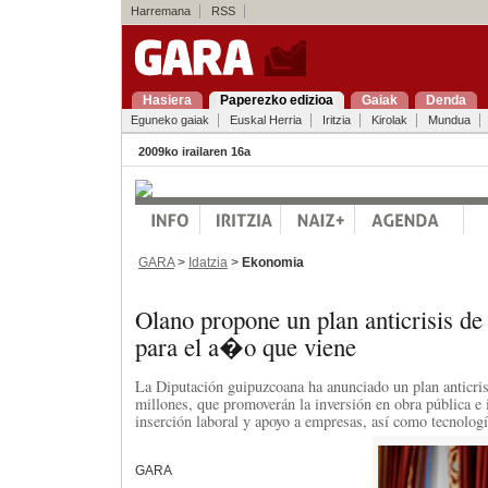
Harremana
RSS
Hasiera
Paperezko edizioa
Gaiak
Denda
Eguneko gaiak
Euskal Herria
Iritzia
Kirolak
Mundua
2009ko irailaren 16a
GARA
>
Idatzia
>
Ekonomia
Olano propone un plan anticrisis de
para el a�o que viene
La Diputación guipuzcoana ha anunciado un plan anticri
millones, que promoverán la inversión en obra pública e i
inserción laboral y apoyo a empresas, así como tecnologí
GARA