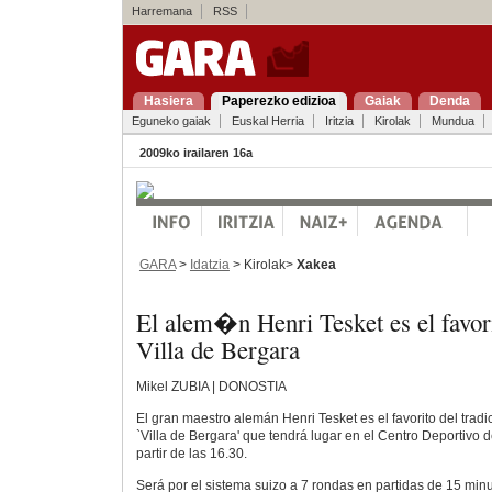
Harremana
RSS
Hasiera
Paperezko edizioa
Gaiak
Denda
Eguneko gaiak
Euskal Herria
Iritzia
Kirolak
Mundua
2009ko irailaren 16a
GARA
>
Idatzia
> Kirolak>
Xakea
El alem�n Henri Tesket es el favorit
Villa de Bergara
Mikel ZUBIA | DONOSTIA
El gran maestro alemán Henri Tesket es el favorito del trad
`Villa de Bergara' que tendrá lugar en el Centro Deportivo 
partir de las 16.30.
Será por el sistema suizo a 7 rondas en partidas de 15 minu