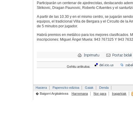
Participarán un centenar de ajedrecistas, destacando ademá
Strikovic, Dragan Paunovic, Roberto Cifuentes y el santurt
A partir de las 10.30 y en el mismo centro, se jugarán sen
equipos, el tradicional Villa de Bergara y el Circuito de la A
de 5 minutos por jugador.
Habrá premios en metálico para los mejores clasificados. 
inscripciones: Miguel Ángel Muela: 943 767325 Y 943 763
Gehitu artikuloa:
Hasiera
Paperezko edizioa
Gaiak
Denda
� Baigorri Argitaletxea
Harremana
Nor gara
Iragarkiak