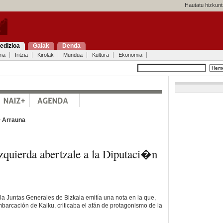
Hautatu hizkunt
edizioa
Gaiak
Denda
ria
Iritzia
Kirolak
Mundua
Kultura
Ekonomia
>
Arrauna
zquierda abertzale a la Diputaci�n
 la Juntas Generales de Bizkaia emitía una nota en la que,
mbarcación de Kaiku, criticaba el afán de protagonismo de la