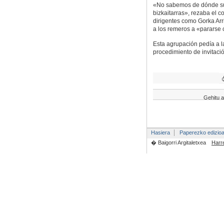
«No sabemos de dónde surgi
bizkaitarras», rezaba el co
dirigentes como Gorka Arr
a los remeros a «pararse c
Esta agrupación pedía a l
procedimiento de invitaci
Gehitu a
Hasiera
Paperezko edizio
� Baigorri Argitaletxea
Harr