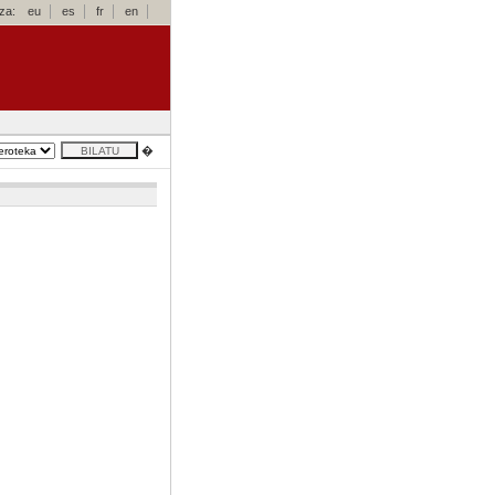
za:
eu
es
fr
en
�