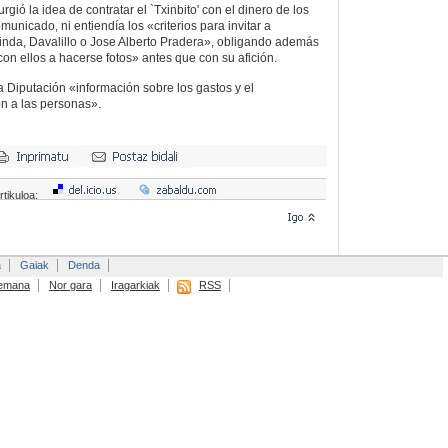
ó la idea de contratar el `Txinbito' con el dinero de los
municado, ni entiendía los «criterios para invitar a
inda, Davalillo o Jose Alberto Pradera», obligando además
on ellos a hacerse fotos» antes que con su afición.
a Diputación «información sobre los gastos y el
ón a las personas».
rtikuloa:
a
Gaiak
Denda
emana
Nor gara
Iragarkiak
RSS