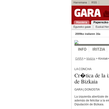
Harremana
RSS
Hasiera
Paperezko 
Eguneko gaiak
Euskal Her
2009ko irailaren 16a
GARA
>
Idatzia
> Kirolak
LA CONCHA
Cr�tica de la i
de Bizkaia
GARA | DONOSTIA
La izquierda abertzale de
además de felicitar a la e
Diputación de Bizkaia.