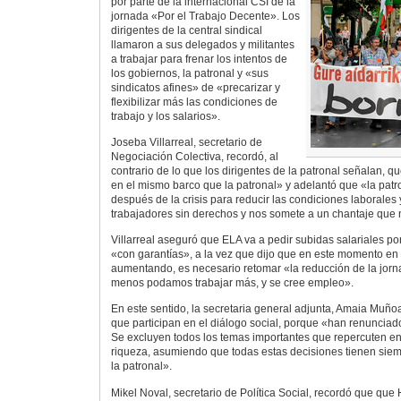
por parte de la internacional CSI de la
jornada «Por el Trabajo Decente». Los
dirigentes de la central sindical
llamaron a sus delegados y militantes
a trabajar para frenar los intentos de
los gobiernos, la patronal y «sus
sindicatos afines» de «precarizar y
flexibilizar más las condiciones de
trabajo y los salarios».
Joseba Villarreal, secretario de
Negociación Colectiva, recordó, al
contrario de lo que los dirigentes de la patronal señalan,
en el mismo barco que la patronal» y adelantó que «la patro
después de la crisis para reducir las condiciones laborales 
trabajadores sin derechos y nos somete a un chantaje que
Villarreal aseguró que ELA va a pedir subidas salariales po
«con garantías», a la vez que dijo que en este momento en
aumentando, es necesario retomar «la reducción de la jor
menos podamos trabajar más, y se cree empleo».
En este sentido, la secretaria general adjunta, Amaia Muñoa,
que participan en el diálogo social, porque «han renunciado
Se excluyen todos los temas importantes que repercuten en 
riqueza, asumiendo que todas estas decisiones tienen siem
la patronal».
Mikel Noval, secretario de Política Social, recordó que que