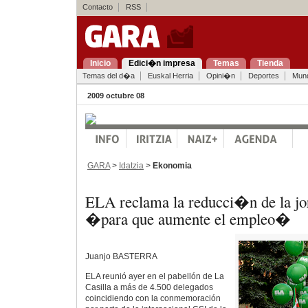
Contacto
RSS
Inicio
Edici�n impresa
Temas
Tienda
Temas del d�a
Euskal Herria
Opini�n
Deportes
Mun
2009 octubre 08
GARA
>
Idatzia
>
Ekonomia
ELA reclama la reducci�n de la jo
�para que aumente el empleo�
Juanjo BASTERRA
ELA reunió ayer en el pabellón de La
Casilla a más de 4.500 delegados
coincidiendo con la conmemoración