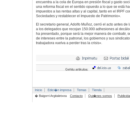
encuentra a la cola de Europa en presión fiscal y gasto socia
una reforma fiscal en el sentido opuesto a lo que se está h
impuestos a las rentas altas y al capital, tanto en el IRPF 
Sociedades y restablecer el Impuesto de Patrimonio».
El secretario general, Adolfo Muñoz, cerró el acto antes de 
a los delegados que recojan 150.000 adhesiones al decálo
ha presentado, porque será la mejor manera de combatir, 
de intereses entre la patronal, los gobiernos y sus sindicat
trabajadora vuelva a perder tras la crisis».
Gehitu artikuloa:
Inicio
Edici�n impresa
Temas
Tienda
� Baigorri Argitaletxea
Contacto
Qui�nes somos
Publicid