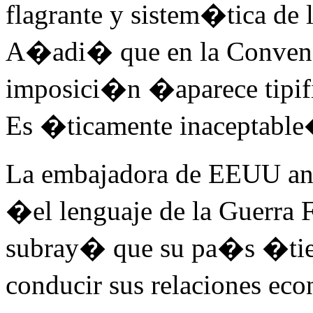
flagrante y sistem�tica de
A�adi� que en la Convenc
imposici�n �aparece tipifi
Es �ticamente inaceptabl
La embajadora de EEUU ant
�el lenguaje de la Guerr
subray� que su pa�s �tie
conducir sus relaciones e