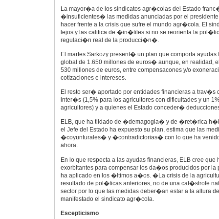
La mayor�a de los sindicatos agr�colas del Estado franc
�insuficientes� las medidas anunciadas por el presidente
hacer frente a la crisis que sufre el mundo agr�cola. El s
lejos y las califica de �in�tiles si no se reorienta la pol�
regulaci�n real de la producci�n�.
El martes Sarkozy present� un plan que comporta ayudas f
global de 1.650 millones de euros� aunque, en realidad,
530 millones de euros, entre compensacones y/o exoneraci
cotizaciones e intereses.
El resto ser� aportado por entidades financieras a trav�s
inter�s (1,5% para los agricultores con dificultades y un 1
agricultores) y a quienes el Estado conceder� deducciones
ELB, que ha tildado de �demagogia� y de �ret�rica h�b
el Jefe del Estado ha expuesto su plan, estima que las me
�coyunturales� y �contradictorias� con lo que ha venid
ahora.
En lo que respecta a las ayudas financieras, ELB cree qu
exorbitantes para compensar los da�os producidos por la 
ha aplicado en los �ltimos a�os. �La crisis de la agricultur
resultado de pol�ticas anteriores, no de una cat�strofe na
sector por lo que las medidas deber�an estar a la altura d
manifestado el sindicato agr�cola.
Escepticismo