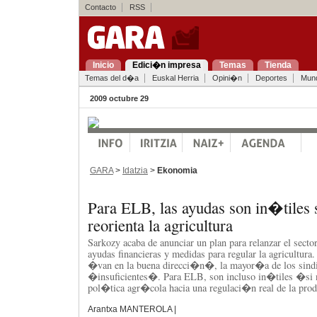
Contacto
RSS
Inicio
Edici�n impresa
Temas
Tienda
Temas del d�a
Euskal Herria
Opini�n
Deportes
Mun
2009 octubre 29
GARA
>
Idatzia
>
Ekonomia
Para ELB, las ayudas son in�tiles s
reorienta la agricultura
Sarkozy acaba de anunciar un plan para relanzar el sect
ayudas financieras y medidas para regular la agricultur
�van en la buena direcci�n�, la mayor�a de los sindic
�insuficientes�. Para ELB, son incluso in�tiles �si no
pol�tica agr�cola hacia una regulaci�n real de la pr
Arantxa MANTEROLA |