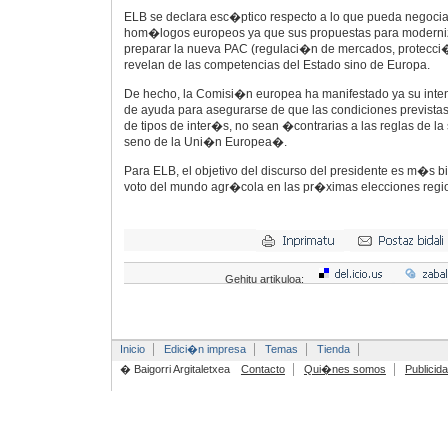
ELB se declara esc�ptico respecto a lo que pueda negocia
hom�logos europeos ya que sus propuestas para moderniza
preparar la nueva PAC (regulaci�n de mercados, protecci�n
revelan de las competencias del Estado sino de Europa.
De hecho, la Comisi�n europea ha manifestado ya su inte
de ayuda para asegurarse de que las condiciones previstas
de tipos de inter�s, no sean �contrarias a las reglas de l
seno de la Uni�n Europea�.
Para ELB, el objetivo del discurso del presidente es m�s b
voto del mundo agr�cola en las pr�ximas elecciones reg
Gehitu artikuloa:
Inicio
Edici�n impresa
Temas
Tienda
� Baigorri Argitaletxea
Contacto
Qui�nes somos
Publicid