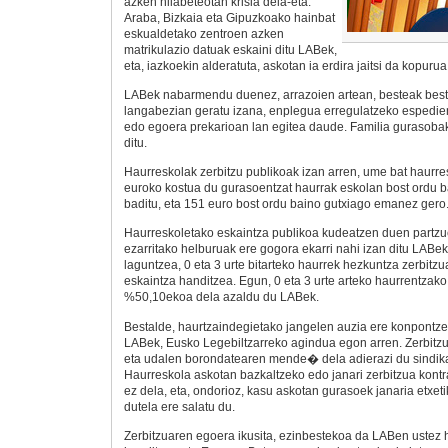
azken hilabeteotan krisia dela-eta.
Araba, Bizkaia eta Gipuzkoako hainbat
eskualdetako zentroen azken
matrikulazio datuak eskaini ditu LABek,
eta, iazkoekin alderatuta, askotan ia erdira jaitsi da kopurua
LABek nabarmendu duenez, arrazoien artean, besteak best
langabezian geratu izana, enplegua erregulatzeko espedien
edo egoera prekarioan lan egitea daude. Familia gurasoba
ditu.
Haurreskolak zerbitzu publikoak izan arren, ume bat haurr
euroko kostua du gurasoentzat haurrak eskolan bost ordu
baditu, eta 151 euro bost ordu baino gutxiago emanez gero
Haurreskoletako eskaintza publikoa kudeatzen duen partz
ezarritako helburuak ere gogora ekarri nahi izan ditu LABek:
laguntzea, 0 eta 3 urte bitarteko haurrek hezkuntza zerbitz
eskaintza handitzea. Egun, 0 eta 3 urte arteko haurrentzako
%50,10ekoa dela azaldu du LABek.
Bestalde, haurtzaindegietako jangelen auzia ere konpontz
LABek, Eusko Legebiltzarreko agindua egon arren. Zerbi
eta udalen borondatearen mende� dela adierazi du sindika
Haurreskola askotan bazkaltzeko edo janari zerbitzua kontr
ez dela, eta, ondorioz, kasu askotan gurasoek janaria etxe
dutela ere salatu du.
Zerbitzuaren egoera ikusita, ezinbestekoa da LABen ustez