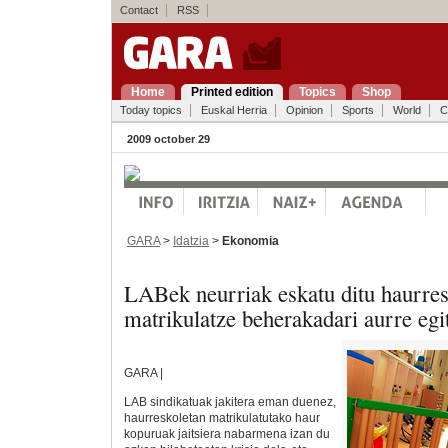
Contact
RSS
Home
Printed edition
Topics
Shop
Today topics
Euskal Herria
Opinion
Sports
World
C
2009 october 29
GARA
>
Idatzia
>
Ekonomia
LABek neurriak eskatu ditu haurres
matrikulatze beherakadari aurre egi
GARA |
LAB sindikatuak jakitera eman duenez,
haurreskoletan matrikulatutako haur
kopuruak jaitsiera nabarmena izan du