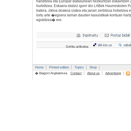
handitzea eta Europar Batasunean hezkuntzari eskaintzen 
hurbiltzea. Eskaera idatziz igorri dio LABek Haurreskolen P
batera, zikloa doakoa izatea eta janari zerbitzua hobetzea 
lortu arte �egoera larrian dauden kasuistikak kontuan hart
egokitzea� ere.
Gehitu artikuloa:
Home
Printed edition
Topics
Shop
� Baigorri Argitaletxea
Contact
About us
Advertising