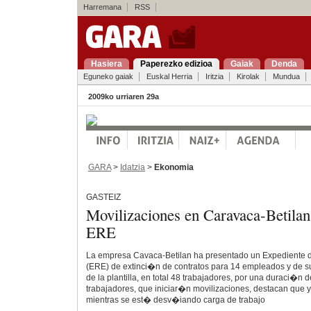
Harremana
RSS
Hasiera
Paperezko edizioa
Gaiak
Denda
Eguneko gaiak
Euskal Herria
Iritzia
Kirolak
Mundua
2009ko urriaren 29a
GARA
>
Idatzia
>
Ekonomia
GASTEIZ
Movilizaciones en Caravaca-Betilan
ERE
La empresa Cavaca-Betilan ha presentado un Expediente
(ERE) de extinci�n de contratos para 14 empleados y de s
de la plantilla, en total 48 trabajadores, por una duraci�n
trabajadores, que iniciar�n movilizaciones, destacan que 
mientras se est� desv�iando carga de trabajo