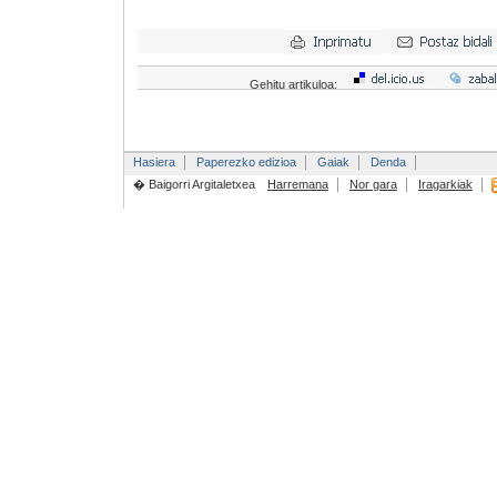
Gehitu artikuloa:
Hasiera
Paperezko edizioa
Gaiak
Denda
� Baigorri Argitaletxea
Harremana
Nor gara
Iragarkiak