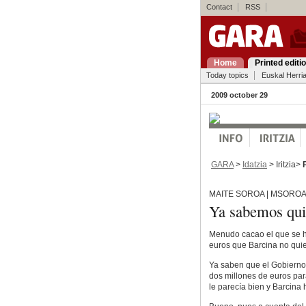
Contact
RSS
Home
Printed editi
Today topics
Euskal Herri
2009 october 29
GARA
>
Idatzia
> Iritzia>
MAITE SOROA | MSORO
Ya sabemos qu
Menudo cacao el que se h
euros que Barcina no quie
Ya saben que el Gobierno
dos millones de euros para
le parecía bien y Barcina