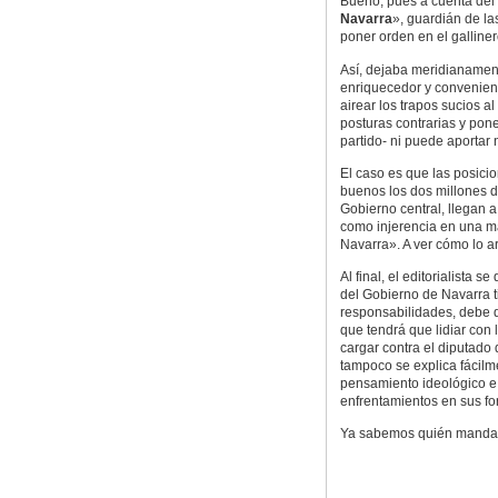
Bueno, pues a cuenta del e
Navarra
», guardián de la
poner orden en el galliner
Así, dejaba meridianament
enriquecedor y convenient
airear los trapos sucios a
posturas contrarias y pon
partido- ni puede aportar
El caso es que las posic
buenos los dos millones d
Gobierno central, llegan a
como injerencia en una m
Navarra». A ver cómo lo ar
Al final, el editorialista 
del Gobierno de Navarra t
responsabilidades, debe d
que tendrá que lidiar con l
cargar contra el diputado 
tampoco se explica fácil
pensamiento ideológico e 
enfrentamientos en sus fo
Ya sabemos quién manda e