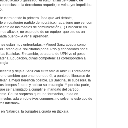
spectáculo organizado, el editorialista de «
Diario de
s esencias de la derechona requeté, se veía ayer impelido a
o.
e claro desde la primera línea que «el debate,
e en cualquier partido democrático, nada tiene que ver con
l viento de los medios de comunicación (...) Enrocarse en
erles altavoz, no es propio de un equipo -que eso es un
 nada bueno». A ver si aprenden.
iones están muy enfrentadas: «Miguel Sanz acepta como
el Estado que, solicitados por el PNV y concedidos por el
 las ikastolas. En cambio, otra parte de UPN ve el gesto
ateria, Educación, cuyas competencias corresponden a
regla.
se decanta y deja a Sanz con el trasero al aire: «El presidente
iene también que entender que él, a punto de liberarse de
ejar la mejor herencia posible. Es Barcina, su sucesora, la
os tiempos futuros y aplicar su estrategia. Y, por otra parte,
que se ha limitado a cumplir el mandato del partido,
mente. Causa sorpresa que una formación, unida en
involucrada en objetivos comunes, no solvente este tipo de
ros internos».
n Nafarroa: la burgalesa criada en Bizkaia.