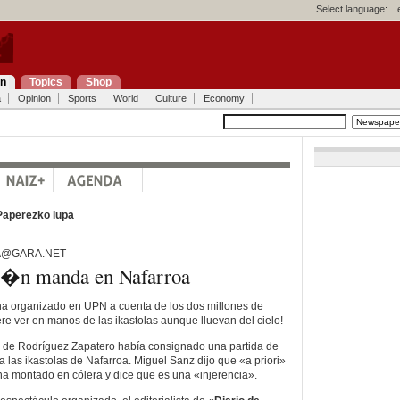
Select language:
on
Topics
Shop
a
Opinion
Sports
World
Culture
Economy
Paperezko lupa
A@GARA.NET
i�n manda en Nafarroa
a organizado en UPN a cuenta de los dos millones de
re ver en manos de las ikastolas aunque lluevan del cielo!
 de Rodríguez Zapatero había consignado una partida de
 las ikastolas de Nafarroa. Miguel Sanz dijo que «a priori»
 ha montado en cólera y dice que es una «injerencia».