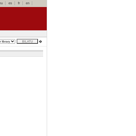
eu
es
fr
en
�