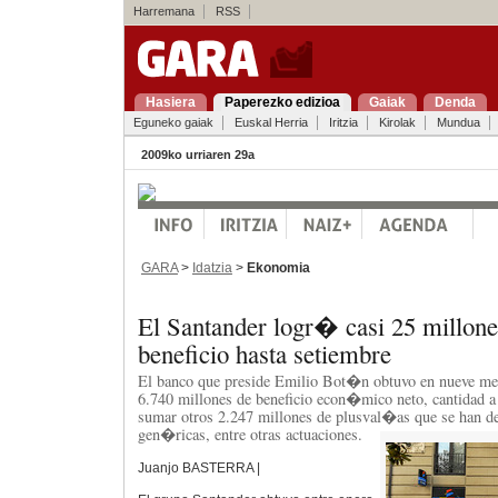
Harremana
RSS
Hasiera
Paperezko edizioa
Gaiak
Denda
Eguneko gaiak
Euskal Herria
Iritzia
Kirolak
Mundua
2009ko urriaren 29a
GARA
>
Idatzia
>
Ekonomia
El Santander logr� casi 25 millone
beneficio hasta setiembre
El banco que preside Emilio Bot�n obtuvo en nueve mes
6.740 millones de beneficio econ�mico neto, cantidad 
sumar otros 2.247 millones de plusval�as que se han de
gen�ricas, entre otras actuaciones.
Juanjo BASTERRA |