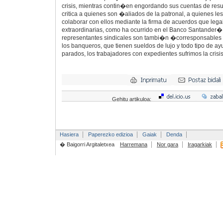
crisis, mientras contin�en engordando sus cuentas de re
critica a quienes son �aliados de la patronal, a quienes l
colaborar con ellos mediante la firma de acuerdos que lega
extraordinarias, como ha ocurrido en el Banco Santander�. 
representantes sindicales son tambi�n �corresponsables de
los banqueros, que tienen sueldos de lujo y todo tipo de ay
parados, los trabajadores con expedientes sufrimos la cri
Gehitu artikuloa:
Hasiera
Paperezko edizioa
Gaiak
Denda
� Baigorri Argitaletxea
Harremana
Nor gara
Iragarkiak