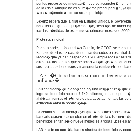
por los procesos de integraci�n que se acometer�n en el s
de la crisis, aunque no es su m�xima preocupaci�n, ya q
�est� c�modo� con su actual posici�n.
S�enz espera que la filial en Estados Unidos, el Sovereig
beneficios al grupo el pr�ximo a�o, despu�s de haber equ
tras las p�rdidas de estos nueve primeros meses de 2009,
Protesta sindical
Por otra parte, la federaci�n Comfia, de CCOO, se concent
Banesto de Gasteiz para denunciar despidos en esa filial 
record� que ya han despedido a 200 empleados y hasta fi
otros 100 los puestos que se amortizar�n, �s�lo con el ob
sus abultados beneficios y mantener la retribuci�n del b
LAB: �Cinco bancos suman un beneficio d
millones�
LAB consider� �un esc�ndalo y una verg�enza� que e
logre un beneficio neto de 6.740 millones, lo que supone �
al d�a, mientras el n�mero de parados aumenta y las bol
extiendan entre la poblaci�n�.
La central sindical afirm� ayer que �los cinco bancos m�
bancario espa�ol acumulen en el a�o de la crisis m�s de
beneficios en tan s�lo nueve meses es a todas luces esca
LAB insiste en que �la banca alardea de beneficios y poco