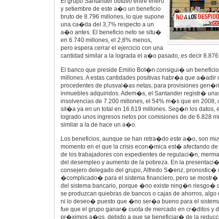
El grupo Santander obtuvo entre enero
y setiembre de este a�o un beneficio
bruto de 8.796 millones, lo que supone
una ca�da del 3,7% respecto a un
a�o antes. El beneficio neto se situ�
en 6.740 millones, el 2,8% menos,
pero espera cerrar el ejercicio con una
cantidad similar a la lograda el a�o pasado, es decir 8.876
El banco que preside Emilio Bot�n consigui� un beneficio 
millones. A estas cantidades positivas habr�a que a�adir o
procedentes de plusval�as netas, para provisiones gen�ri
inmuebles adquiridos. Adem�s, el Santander registr� una
insolvencias de 7.200 millones, el 54% m�s que en 2008, 
sit�a ya en un total en 16.619 millones. Seg�n los datos,
logrado unos ingresos netos por comisiones de de 6.828 mi
similar a la de hace un a�o.
Los beneficios, aunque se han retra�do este a�o, son mu
momento en el que la crisis econ�mica est� afectando de f
de los trabajadores con expedientes de regulaci�n, mermas
del desempleo y aumento de la pobreza. En la presentaci�n
consejero delegado del grupo, Alfredo S�enz, pronostic
�complicado� para el sistema financiero, pero se mostr� t
del sistema bancario, porque �no existe ning�n riesgo� 
se produzcan quiebras de bancos o cajas de ahorros, algo
ni lo deseo� puesto que �no ser�a bueno para el siste
fue que el grupo ganar� cuota de mercado en cr�ditos y 
pr�ximos a�os, debido a que se beneficiar� de la reduc