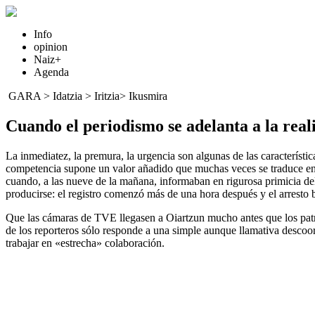
Info
opinion
Naiz+
Agenda
GARA
>
Idatzia
> Iritzia>
Ikusmira
Cuando el periodismo se adelanta a la reali
La inmediatez, la premura, la urgencia son algunas de las característic
competencia supone un valor añadido que muchas veces se traduce en i
cuando, a las nueve de la mañana, informaban en rigurosa primicia de
producirse: el registro comenzó más de una hora después y el arresto b
Que las cámaras de TVE llegasen a Oiartzun mucho antes que los patro
de los reporteros sólo responde a una simple aunque llamativa descoord
trabajar en «estrecha» colaboración.