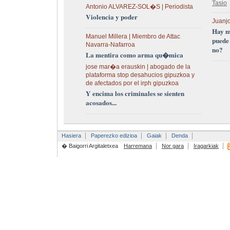
Tasio
Antonio ALVAREZ-SOL�S | Periodista
Violencia y poder
Juanjo
Hay m
Manuel Millera | Miembro de Attac
puede
Navarra-Nafarroa
no?
La mentira como arma qu�mica
jose mar�a erauskin | abogado de la
plataforma stop desahucios gipuzkoa y
de afectados por el irph gipuzkoa
Y encima los criminales se sienten
acosados...
Hasiera
Paperezko edizioa
Gaiak
Denda
� Baigorri Argitaletxea
Harremana
Nor gara
Iragarkiak