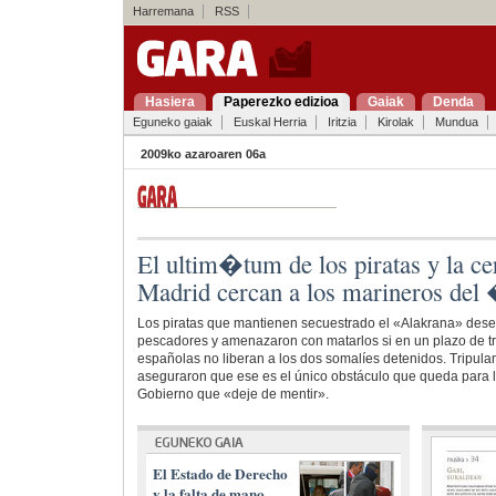
Harremana
RSS
Hasiera
Paperezko edizioa
Gaiak
Denda
Eguneko gaiak
Euskal Herria
Iritzia
Kirolak
Mundua
2009ko azaroaren 06a
El ultim�tum de los piratas y la c
Madrid cercan a los marineros de
Los piratas que mantienen secuestrado el «Alakrana» dese
pescadores y amenazaron con matarlos si en un plazo de tr
españolas no liberan a los dos somalíes detenidos. Tripulan
aseguraron que ese es el único obstáculo que queda para la
Gobierno que «deje de mentir».
El Estado de Derecho
y la falta de mano