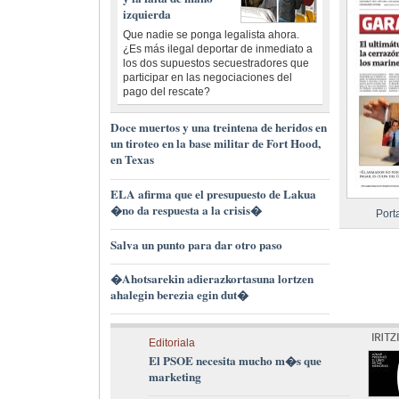
izquierda
Que nadie se ponga legalista ahora.
¿Es más ilegal deportar de inmediato a
los dos supuestos secuestradores que
participar en las negociaciones del
pago del rescate?
Doce muertos y una treintena de heridos en
un tiroteo en la base militar de Fort Hood,
en Texas
ELA afirma que el presupuesto de Lakua
�no da respuesta a la crisis�
Port
Salva un punto para dar otro paso
�Ahotsarekin adierazkortasuna lortzen
ahalegin berezia egin dut�
Editoriala
El PSOE necesita mucho m�s que
marketing