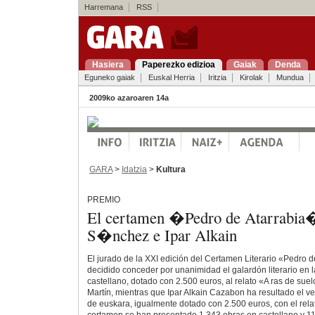
Harremana
RSS
Hasiera
Paperezko edizioa
Gaiak
Denda
Eguneko gaiak
Euskal Herria
Iritzia
Kirolak
Mundua
2009ko azaroaren 14a
GARA
>
Idatzia
>
Kultura
PREMIO
El certamen �Pedro de Atarrabia�
S�nchez e Ipar Alkain
El jurado de la XXI edición del Certamen Literario «Pedro d
decidido conceder por unanimidad el galardón literario en 
castellano, dotado con 2.500 euros, al relato «A ras de su
Martín, mientras que Ipar Alkain Cazabon ha resultado el 
de euskara, igualmente dotado con 2.500 euros, con el rela