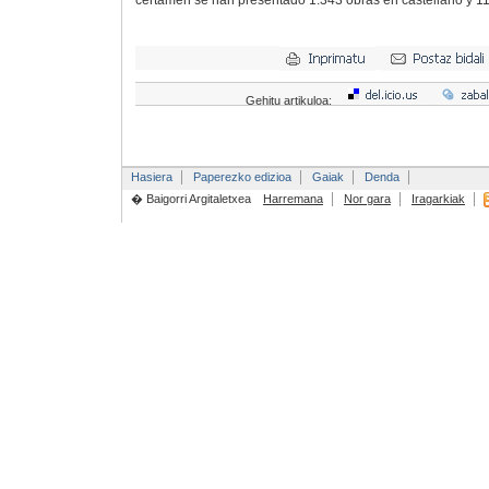
certamen se han presentado 1.343 obras en castellano y 11
Gehitu artikuloa:
Hasiera
Paperezko edizioa
Gaiak
Denda
� Baigorri Argitaletxea
Harremana
Nor gara
Iragarkiak