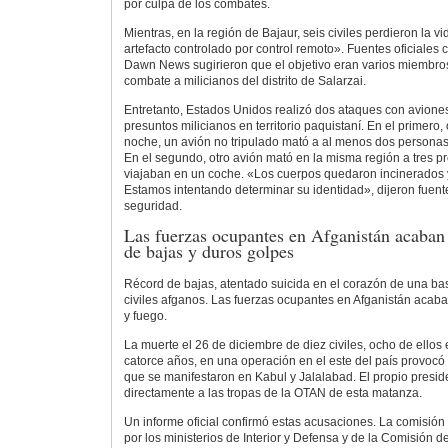
por culpa de los combates.
Mientras, en la región de Bajaur, seis civiles perdieron la v
artefacto controlado por control remoto». Fuentes oficiales 
Dawn News sugirieron que el objetivo eran varios miembros
combate a milicianos del distrito de Salarzai.
Entretanto, Estados Unidos realizó dos ataques con aviones
presuntos milicianos en territorio paquistaní. En el primero, 
noche, un avión no tripulado mató a al menos dos personas 
En el segundo, otro avión mató en la misma región a tres p
viajaban en un coche. «Los cuerpos quedaron incinerados y
Estamos intentando determinar su identidad», dijeron fuent
seguridad.
Las fuerzas ocupantes en Afganistán acaban
de bajas y duros golpes
Récord de bajas, atentado suicida en el corazón de una ba
civiles afganos. Las fuerzas ocupantes en Afganistán acab
y fuego.
La muerte el 26 de diciembre de diez civiles, ocho de ellos
catorce años, en una operación en el este del país provocó 
que se manifestaron en Kabul y Jalalabad. El propio presi
directamente a las tropas de la OTAN de esta matanza.
Un informe oficial confirmó estas acusaciones. La comisión
por los ministerios de Interior y Defensa y de la Comisión