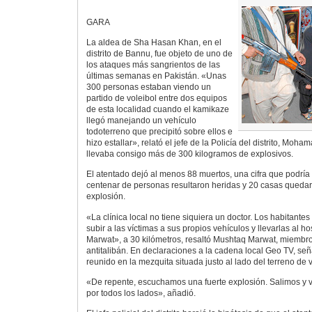
GARA
La aldea de Sha Hasan Khan, en el
distrito de Bannu, fue objeto de uno de
los ataques más sangrientos de las
últimas semanas en Pakistán. «Unas
300 personas estaban viendo un
partido de voleibol entre dos equipos
de esta localidad cuando el kamikaze
llegó manejando un vehículo
todoterreno que precipitó sobre ellos e
hizo estallar», relató el jefe de la Policía del distrito, Mo
llevaba consigo más de 300 kilogramos de explosivos.
El atentado dejó al menos 88 muertos, una cifra que podrí
centenar de personas resultaron heridas y 20 casas quedar
explosión.
«La clínica local no tiene siquiera un doctor. Los habitante
subir a las víctimas a sus propios vehículos y llevarlas al ho
Marwat», a 30 kilómetros, resaltó Mushtaq Marwat, miembro 
antitalibán. En declaraciones a la cadena local Geo TV, se
reunido en la mezquita situada justo al lado del terreno de v
«De repente, escuchamos una fuerte explosión. Salimos y 
por todos los lados», añadió.