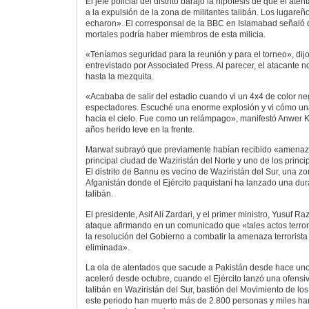
El jefe policial del distrito barajó la hipótesis de que el a
a la expulsión de la zona de militantes talibán. Los lugareño
echaron». El corresponsal de la BBC en Islamabad señaló q
mortales podría haber miembros de esta milicia.
«Teníamos seguridad para la reunión y para el torneo», dijo 
entrevistado por Associated Press. Al parecer, el atacante n
hasta la mezquita.
«Acababa de salir del estadio cuando vi un 4x4 de color neg
espectadores. Escuché una enorme explosión y vi cómo un
hacia el cielo. Fue como un relámpago», manifestó Anwer K
años herido leve en la frente.
Marwat subrayó que previamente habían recibido «amenaz
principal ciudad de Waziristán del Norte y uno de los princi
El distrito de Bannu es vecino de Waziristán del Sur, una zon
Afganistán donde el Ejército paquistaní ha lanzado una dur
talibán.
El presidente, Asif Alí Zardari, y el primer ministro, Yusuf R
ataque afirmando en un comunicado que «tales actos terrori
la resolución del Gobierno a combatir la amenaza terrorist
eliminada».
La ola de atentados que sacude a Pakistán desde hace un
aceleró desde octubre, cuando el Ejército lanzó una ofensiva
talibán en Waziristán del Sur, bastión del Movimiento de lo
este periodo han muerto más de 2.800 personas y miles ha