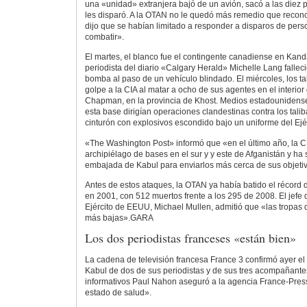
una «unidad» extranjera bajó de un avión, sacó a las diez 
les disparó. A la OTAN no le quedó más remedio que recon
dijo que se habían limitado a responder a disparos de per
combatir».
El martes, el blanco fue el contingente canadiense en Kand
periodista del diario «Calgary Herald» Michelle Lang falleci
bomba al paso de un vehículo blindado. El miércoles, los t
golpe a la CIA al matar a ocho de sus agentes en el interior 
Chapman, en la provincia de Khost. Medios estadounidens
esta base dirigían operaciones clandestinas contra los talib
cinturón con explosivos escondido bajo un uniforme del Ejé
«The Washington Post» informó que «en el último año, la C
archipiélago de bases en el sur y y este de Afganistán y ha
embajada de Kabul para enviarlos más cerca de sus objeti
Antes de estos ataques, la OTAN ya había batido el récord 
en 2001, con 512 muertos frente a los 295 de 2008. El jefe
Ejército de EEUU, Michael Mullen, admitió que «las tropas
más bajas».GARA
Los dos periodistas franceses «están bien»
La cadena de televisión francesa France 3 confirmó ayer el
Kabul de dos de sus periodistas y de sus tres acompañantes
informativos Paul Nahon aseguró a la agencia France-Pres
estado de salud».