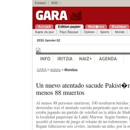
Contact
RSS
Accueil
Edition papier
Mati�res
Boutique
Sujets du jour
Pays Basque
Opinion
Sports
Monde
2010 Janvier 02
GARA
>
Idatzia
>
Mundua
Un nuevo atentado sacude Pakist�n
menos 88 muertos
Al menos 88 personas murieron, 100 resultaron heridas 
destruidas tras el atentado suicida perpetrado ayer en un 
estaba jugando un partido de voleibol en la aldea de Sh
la localidad paquistaní de Lakki Marwat. Según fuentes p
accedió al terreno de juego al volante de un todoterreno.
Bajaur fallecieron seis civiles, incluido un niño, por la