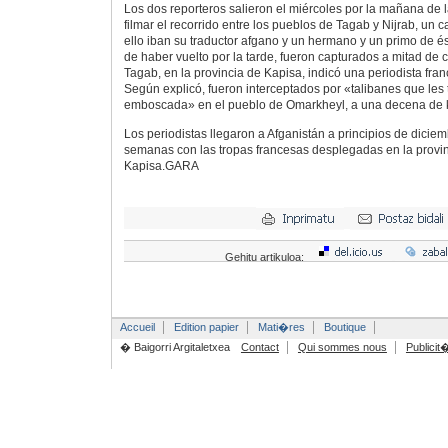
Los dos reporteros salieron el miércoles por la mañana de l
filmar el recorrido entre los pueblos de Tagab y Nijrab, un 
ello iban su traductor afgano y un hermano y un primo de é
de haber vuelto por la tarde, fueron capturados a mitad de 
Tagab, en la provincia de Kapisa, indicó una periodista fra
Según explicó, fueron interceptados por «talibanes que les
emboscada» en el pueblo de Omarkheyl, a una decena de ki
Los periodistas llegaron a Afganistán a principios de dicie
semanas con las tropas francesas desplegadas en la prov
Kapisa.GARA
Gehitu artikuloa:
Accueil
Edition papier
Mati�res
Boutique
� Baigorri Argitaletxea
Contact
Qui sommes nous
Publicit