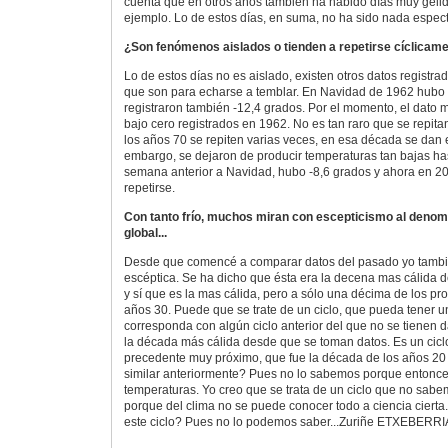
cuenta que en otros años también ha habido días muy géli
ejemplo. Lo de estos días, en suma, no ha sido nada espect
¿Son fenómenos aislados o tienden a repetirse cíclicam
Lo de estos días no es aislado, existen otros datos registr
que son para echarse a temblar. En Navidad de 1962 hubo 
registraron también -12,4 grados. Por el momento, el dato 
bajo cero registrados en 1962. No es tan raro que se repita
los años 70 se repiten varias veces, en esa década se dan 
embargo, se dejaron de producir temperaturas tan bajas has
semana anterior a Navidad, hubo -8,6 grados y ahora en 20
repetirse.
Con tanto frío, muchos miran con escepticismo al deno
global...
Desde que comencé a comparar datos del pasado yo tamb
escéptica. Se ha dicho que ésta era la decena mas cálida 
y sí que es la mas cálida, pero a sólo una décima de los p
años 30. Puede que se trate de un ciclo, que pueda tener u
corresponda con algún ciclo anterior del que no se tienen 
la década más cálida desde que se toman datos. Es un ciclo
precedente muy próximo, que fue la década de los años 20 y
similar anteriormente? Pues no lo sabemos porque entonce
temperaturas. Yo creo que se trata de un ciclo que no sab
porque del clima no se puede conocer todo a ciencia cierta.
este ciclo? Pues no lo podemos saber...Zuriñe ETXEBERRI