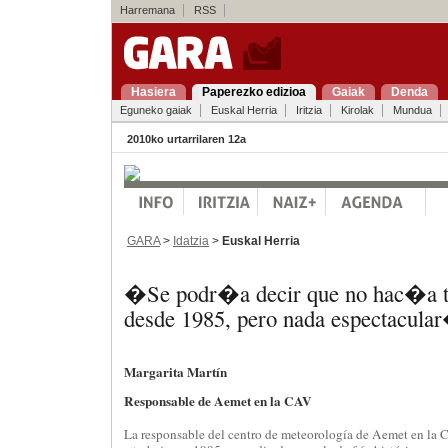
Harremana
RSS
Hasiera
Paperezko edizioa
Gaiak
Denda
Eguneko gaiak
Euskal Herria
Iritzia
Kirolak
Mundua
2010ko urtarrilaren 12a
GARA
>
Idatzia
>
Euskal Herria
�Se podr�a decir que no hac�a 
desde 1985, pero nada espectacula
Margarita Martín
Responsable de Aemet en la CAV
La responsable del centro de meteorología de Aemet en la