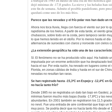
a trabajar en 1985 en medio de una ola de frío histórica que
dejó mínimas de -17,8 grados. La nieve y las heladas han s
este fin de semana. Admite el posible paralelismo, pero prec
quedará como uno de los más fríos.
Parece que las nevadas y el frío polar nos han dado un r
Ahora nos toca lluvia, llega con fuerza el viento sur por lo 
rapidísima de los hielos. A partir de esta tarde, el viento gir
chubascos, sobre todo en la costa, pero tampoco serán mu
lo que hemos tenido en el otoño. Por lo menos hasta el día
alternancia de suroestes con claros y noroeste con cielos c
¿La extensión geográfica ha sido una de las característi
Sí. El fenómeno no se ha producido sólo aquí. Ha habido una
impulsada por un enorme anticiclón que ha desplazado toda
hacia el sur. Por esta razón, ha nevado en lugares como el 
Florida, en zonas cálidas de India y hasta en el sur de Chi
nevadas no resultan tan raras.
Se han registrado hasta -15,3ºC en Espejo y -12,4ºC en G
no hacía tanto frío?
Desde 1985 no se registraba un dato tan bajo en Gasteiz, p
mínimas fueron mucho más bajas (hasta -17,8ºC) y las nev
abundantes. En 2001 también se registraron los 11,5 grado
no nevó. Fue una entrada de aire continental que trajo un fr
muy poco. Se podría decir que no hacía tanto frío desde el