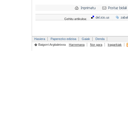
Gehitu artikuloa:
Hasiera
Paperezko edizioa
Gaiak
Denda
� Baigorri Argitaletxea
Harremana
Nor gara
Iragarkiak