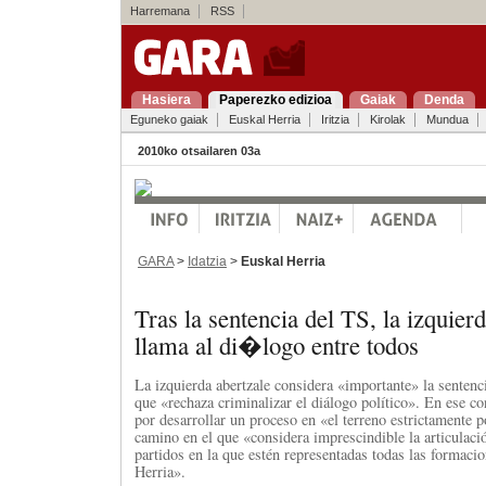
Harremana
RSS
Hasiera
Paperezko edizioa
Gaiak
Denda
Eguneko gaiak
Euskal Herria
Iritzia
Kirolak
Mundua
2010ko otsailaren 03a
GARA
>
Idatzia
>
Euskal Herria
Tras la sentencia del TS, la izquier
llama al di�logo entre todos
La izquierda abertzale considera «importante» la senten
que «rechaza criminalizar el diálogo político». En ese con
por desarrollar un proceso en «el terreno estrictamente p
camino en el que «considera imprescindible la articulac
partidos en la que estén representadas todas las formacio
Herria».