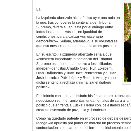
I. I.
La izquierda abertzale hizo pública ayer una nota en
la que, tras conocerse la sentencia del Tribunal
Supremo, reitera su apuesta por el diálogo entre
todos los partidos vascos, en igualdad de
condiciones, para alcanzar «un escenario
democrático». Señala, además, que su voluntad es
que esa mesa «sea una realidad lo antes posible».
En su escrito, la izquierda abertzale señala que
«considera importante la sentencia del Tribunal
Supremo español que absuelve a los militantes
indepen- dentistas Arnaldo Otegi, Rufi Etxeberri,
Olatz Dañobeitia y Juan Joxe Petrikorena y a Juan
José Ibarretxe, Patxi López y Rodolfo Ares, ya que
dicha sentencia rechaza criminalizar el dialogo
político».
En sintonía con lo «manifestado históricamente», reitera que
negociación son herramientas fundamentales de cara a la re
político que enfrenta a Euskal Herria con los estados españo
crear un escenario de paz justa y duradera».
Como ha quedado patente en el proceso de debate desarrol
recoge «la apuesta por poner en marcha un proceso democr
confrontación se desarrolle en el terreno estrictamente polí