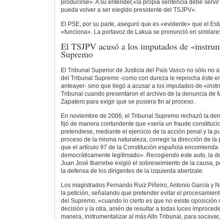
producirse». A su entender,«la propia sentencia debe servir
pueda volver a ser elegido presidente del TSJPV».
El PSE, por su parte, aseguró que es «evidente» que el Es
«funciona». La portavoz de Lakua se pronunció en similare
El TSJPV acusó a los imputados de «instrum
Supremo
El Tribunal Superior de Justicia del País Vasco no sólo no a
del Tribunal Supremo -como con dureza le reprocha éste en
anteayer- sino que llegó a acusar a los imputados de «instr
Tribunal cuando presentaron el archivo de la denuncia de
Zapatero para exigir que se pusiera fin al proceso.
En noviembre de 2006, el Tribunal Supremo rechazó la de
fijó de manera contundente que «sería un fraude constituci
pretendiese, mediante el ejercicio de la acción penal y la 
proceso de la misma naturaleza, corregir la dirección de la po
que el artículo 97 de la Constitución española encomienda
democráticamente legitimado». Recogiendo este auto, la d
Juan José Ibarretxe exigió el sobreseimiento de la causa, p
la defensa de los dirigentes de la izquierda abertzale.
Los magistrados Fernando Ruiz Piñeiro, Antonio García y
la petición, señalando que pretender evitar el procesamien
del Supremo, «cuando lo cierto es que no existe oposición 
decisión y la otra, amén de resultar a todas luces improced
manera, instrumentalizar al más Alto Tribunal, para socavar