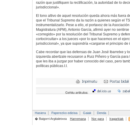
razón que justifiquen la rectificación, la autoridad de lo dec
jurisdiccional».
El tono altivo de aquel resolución queda ahora más fuera d
que el Tribunal Supremo da la razón a quienes según el T
instrumentalizarlo. Pese a ello, el portavoz de la Asociación
Magistratura (APM), Antonio García, afirmó ayer no sentirs
«corregido» por la resolución del Tribunal Supremo y defe
cortocircuitar» a los jueces «por lo que hacemos en el ejerc
jurisdiccional», ya que supondría «cargarse el principio d
Cabe recordar que las defensas de Juan José Ibarretxe y los
izquierda abertzale recusaron a Ruiz Piñeiro y García para f
que les iba a juzgar por haber conocido del caso, pero tam
políticas públicas.I.I.
Gehitu artikuloa:
Hasiera
Paperezko edizioa
Gaiak
Denda
� Baigorri Argitaletxea
Harremana
Nor gara
Iragarkiak