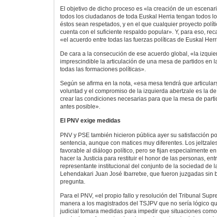
El objetivo de dicho proceso es «la creación de un escenar
todos los ciudadanos de toda Euskal Herria tengan todos l
éstos sean respetados, y en el que cualquier proyecto polít
cuenta con el suficiente respaldo popular». Y, para eso, re
«el acuerdo entre todas las fuerzas políticas de Euskal Herr
De cara a la consecución de ese acuerdo global, «la izquie
imprescindible la articulación de una mesa de partidos en 
todas las formaciones políticas».
Según se afirma en la nota, «esa mesa tendrá que articular
voluntad y el compromiso de la izquierda abertzale es la de
crear las condiciones necesarias para que la mesa de parti
antes posible».
El PNV exige medidas
PNV y PSE también hicieron pública ayer su satisfacción po
sentencia, aunque con matices muy diferentes. Los jeltzales
favorable al diálogo político, pero se fijan especialmente e
hacer la Justicia para restituir el honor de las personas, en
representante institucional del conjunto de la sociedad de
Lehendakari Juan José Ibarretxe, que fueron juzgadas sin 
pregunta.
Para el PNV, «el propio fallo y resolución del Tribunal Sup
manera a los magistrados del TSJPV que no sería lógico q
judicial tomara medidas para impedir que situaciones como