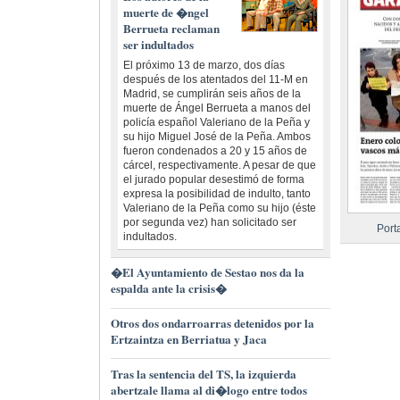
muerte de �ngel
Berrueta reclaman
ser indultados
El próximo 13 de marzo, dos días
después de los atentados del 11-M en
Madrid, se cumplirán seis años de la
muerte de Ángel Berrueta a manos del
policía español Valeriano de la Peña y
su hijo Miguel José de la Peña. Ambos
fueron condenados a 20 y 15 años de
cárcel, respectivamente. A pesar de que
el jurado popular desestimó de forma
expresa la posibilidad de indulto, tanto
Valeriano de la Peña como su hijo (éste
por segunda vez) han solicitado ser
Port
indultados.
�El Ayuntamiento de Sestao nos da la
espalda ante la crisis�
Otros dos ondarroarras detenidos por la
Ertzaintza en Berriatua y Jaca
Tras la sentencia del TS, la izquierda
abertzale llama al di�logo entre todos