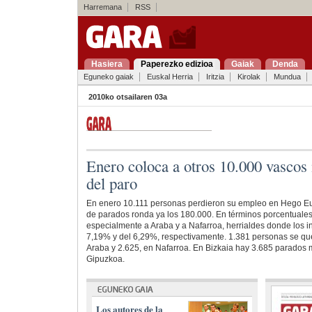
Harremana
RSS
Hasiera
Paperezko edizioa
Gaiak
Denda
Eguneko gaiak
Euskal Herria
Iritzia
Kirolak
Mundua
2010ko otsailaren 03a
Enero coloca a otros 10.000 vascos
del paro
En enero 10.111 personas perdieron su empleo en Hego Eus
de parados ronda ya los 180.000. En términos porcentuale
especialmente a Araba y a Nafarroa, herrialdes donde los 
7,19% y del 6,29%, respectivamente. 1.381 personas se qu
Araba y 2.625, en Nafarroa. En Bizkaia hay 3.685 parados
Gipuzkoa.
Los autores de la