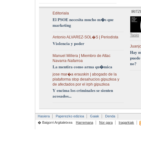
Editoriala
El PSOE necesita mucho m�s que
marketing
Tasio
Antonio ALVAREZ-SOL�S | Periodista
Violencia y poder
Juanjo
Hay m
Manuel Millera | Miembro de Attac
puede
Navarra-Nafarroa
no?
La mentira como arma qu�mica
jose mar�a erauskin | abogado de la
plataforma stop desahucios gipuzkoa y
de afectados por el irph gipuzkoa
Y encima los criminales se sienten
acosados...
Hasiera
Paperezko edizioa
Gaiak
Denda
� Baigorri Argitaletxea
Harremana
Nor gara
Iragarkiak