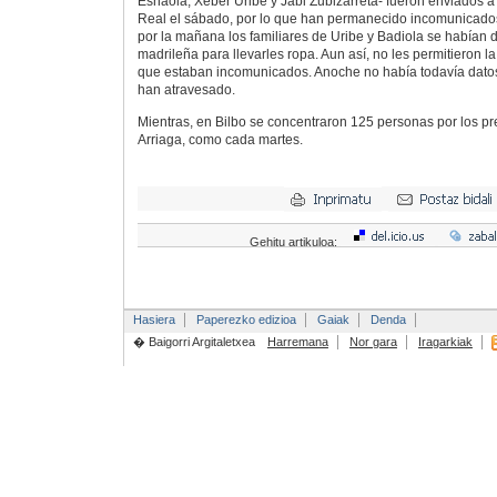
Esnaola, Xeber Uribe y Jabi Zubizarreta- fueron enviados a 
Real el sábado, por lo que han permanecido incomunicados
por la mañana los familiares de Uribe y Badiola se habían 
madrileña para llevarles ropa. Aun así, no les permitieron
que estaban incomunicados. Anoche no había todavía datos
han atravesado.
Mientras, en Bilbo se concentraron 125 personas por los pr
Arriaga, como cada martes.
Gehitu artikuloa:
Hasiera
Paperezko edizioa
Gaiak
Denda
� Baigorri Argitaletxea
Harremana
Nor gara
Iragarkiak