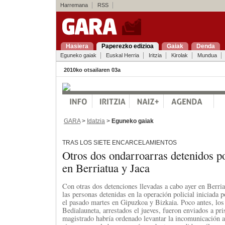
Harremana
RSS
Hasiera
Paperezko edizioa
Gaiak
Denda
Eguneko gaiak
Euskal Herria
Iritzia
Kirolak
Mundua
2010ko otsailaren 03a
GARA
>
Idatzia
>
Eguneko gaiak
TRAS LOS SIETE ENCARCELAMIENTOS
Otros dos ondarroarras detenidos po
en Berriatua y Jaca
Con otras dos detenciones llevadas a cabo ayer en Berria
las personas detenidas en la operación policial iniciada 
el pasado martes en Gipuzkoa y Bizkaia. Poco antes, los
Bedialauneta, arrestados el jueves, fueron enviados a pri
magistrado habría ordenado levantar la incomunicación a