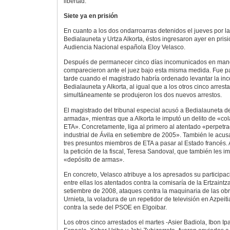
libertad.
Siete ya en prisión
En cuanto a los dos ondarroarras detenidos el jueves por la
Bedialauneta y Urtza Alkorta, éstos ingresaron ayer en prisi
Audiencia Nacional española Eloy Velasco.
Después de permanecer cinco días incomunicados en manos
comparecieron ante el juez bajo esta misma medida. Fue p
tarde cuando el magistrado habría ordenado levantar la in
Bedialauneta y Alkorta, al igual que a los otros cinco arrest
simultáneamente se produjeron los dos nuevos arrestos.
El magistrado del tribunal especial acusó a Bedialauneta 
armada», mientras que a Alkorta le imputó un delito de «c
ETA». Concretamente, liga al primero al atentado «perpetr
industrial de Ávila en setiembre de 2005». También le acu
tres presuntos miembros de ETA a pasar al Estado francés. 
la petición de la fiscal, Teresa Sandoval, que también les 
«depósito de armas».
En concreto, Velasco atribuye a los apresados su participac
entre ellas los atentados contra la comisaría de la Ertzaint
setiembre de 2008, ataques contra la maquinaria de las obr
Urnieta, la voladura de un repetidor de televisión en Azpeit
contra la sede del PSOE en Elgoibar.
Los otros cinco arrestados el martes -Asier Badiola, Ibon Ipa