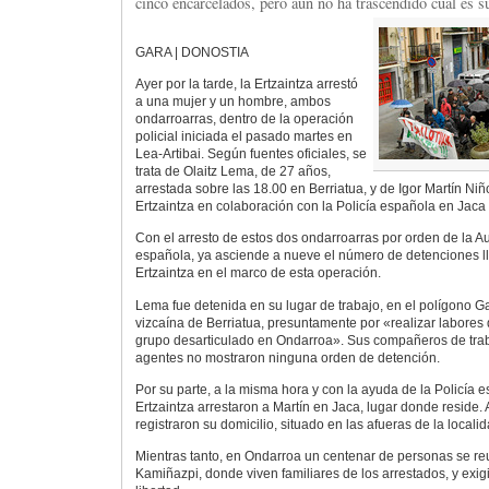
cinco encarcelados, pero aún no ha trascendido cuál es su
GARA | DONOSTIA
Ayer por la tarde, la Ertzaintza arrestó
a una mujer y un hombre, ambos
ondarroarras, dentro de la operación
policial iniciada el pasado martes en
Lea-Artibai. Según fuentes oficiales, se
trata de Olaitz Lema, de 27 años,
arrestada sobre las 18.00 en Berriatua, y de Igor Martín Niñ
Ertzaintza en colaboración con la Policía española en Jaca
Con el arresto de estos dos ondarroarras por orden de la A
española, ya asciende a nueve el número de detenciones l
Ertzaintza en el marco de esta operación.
Lema fue detenida en su lugar de trabajo, en el polígono Ga
vizcaína de Berriatua, presuntamente por «realizar labores
grupo desarticulado en Ondarroa». Sus compañeros de trab
agentes no mostraron ninguna orden de detención.
Por su parte, a la misma hora y con la ayuda de la Policía 
Ertzaintza arrestaron a Martín en Jaca, lugar donde reside.
registraron su domicilio, situado en las afueras de la local
Mientras tanto, en Ondarroa un centenar de personas se reu
Kamiñazpi, donde viven familiares de los arrestados, y exi