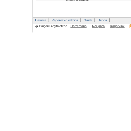
Hasiera
Paperezko edizioa
Gaiak
Denda
� Baigorri Argitaletxea
Harremana
Nor gara
Iragarkiak