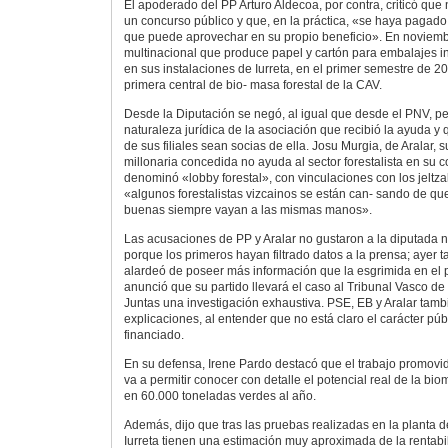
El apoderado del PP Arturo Aldecoa, por contra, criticó que
un concurso público y que, en la práctica, «se haya pagado 
que puede aprovechar en su propio beneficio». En noviemb
multinacional que produce papel y cartón para embalajes 
en sus instalaciones de Iurreta, en el primer semestre de 
primera central de bio- masa forestal de la CAV.
Desde la Diputación se negó, al igual que desde el PNV, p
naturaleza jurídica de la asociación que recibió la ayuda y
de sus filiales sean socias de ella. Josu Murgia, de Aralar,
millonaria concedida no ayuda al sector forestalista en su c
denominó «lobby forestal», con vinculaciones con los jeltz
«algunos forestalistas vizcainos se están can- sando de q
buenas siempre vayan a las mismas manos».
Las acusaciones de PP y Aralar no gustaron a la diputada ni
porque los primeros hayan filtrado datos a la prensa; ayer 
alardeó de poseer más información que la esgrimida en el
anunció que su partido llevará el caso al Tribunal Vasco de 
Juntas una investigación exhaustiva. PSE, EB y Aralar tam
explicaciones, al entender que no está claro el carácter púb
financiado.
En su defensa, Irene Pardo destacó que el trabajo promovi
va a permitir conocer con detalle el potencial real de la bi
en 60.000 toneladas verdes al año.
Además, dijo que tras las pruebas realizadas en la planta d
Iurreta tienen una estimación muy aproximada de la rentabil