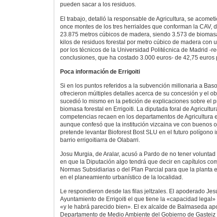
pueden sacar a los residuos.
El trabajo, detalló la responsable de Agricultura, se acome
once montes de los tres herrialdes que conforman la CAV, d
23.875 metros cúbicos de madera, siendo 3.573 de biomasa
kilos de residuos forestal por metro cúbico de madera con 
por los técnicos de la Universidad Politécnica de Madrid -r
conclusiones, que ha costado 3.000 euros- de 42,75 euros 
Poca información de Errigoiti
Si en los puntos referidos a la subvención millonaria a Bas
ofrecieron múltiples detalles acerca de su concesión y el o
sucedió lo mismo en la petición de explicaciones sobre el 
biomasa forestal en Errigoiti. La diputada foral de Agricult
competencias recaen en los departamentos de Agricultura e
aunque confesó que la institución vizcaina ve con buenos 
pretende levantar Bioforest Bost SLU en el futuro polígono in
barrio errigoitiarra de Olabarri.
Josu Murgia, de Aralar, acusó a Pardo de no tener voluntad
en que la Diputación algo tendrá que decir en capítulos com
Normas Subsidiarias o del Plan Parcial para que la planta
en el planeamiento urbanístico de la localidad.
Le respondieron desde las filas jeltzales. El apoderado Jes
Ayuntamiento de Errigoiti el que tiene la «capacidad legal»
«y le habrá parecido bien». El ex alcalde de Balmaseda apo
Departamento de Medio Ambiente del Gobierno de Gasteiz el