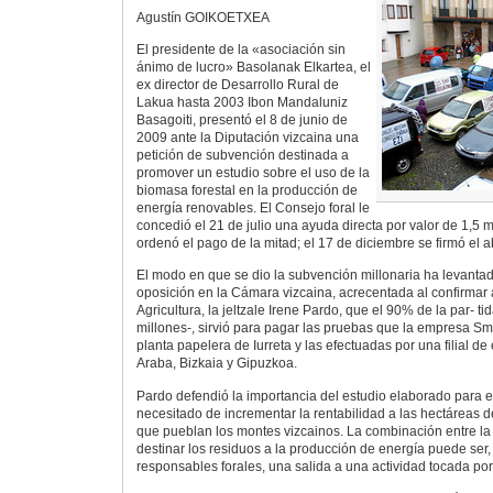
Agustín GOIKOETXEA
El presidente de la «asociación sin
ánimo de lucro» Basolanak Elkartea, el
ex director de Desarrollo Rural de
Lakua hasta 2003 Ibon Mandaluniz
Basagoiti, presentó el 8 de junio de
2009 ante la Diputación vizcaina una
petición de subvención destinada a
promover un estudio sobre el uso de la
biomasa forestal en la producción de
energía renovables. El Consejo foral le
concedió el 21 de julio una ayuda directa por valor de 1,5 m
ordenó el pago de la mitad; el 17 de diciembre se firmó el a
El modo en que se dio la subvención millonaria ha levanta
oposición en la Cámara vizcaina, acrecentada al confirmar 
Agricultura, la jeltzale Irene Pardo, que el 90% de la par- ti
millones-, sirvió para pagar las pruebas que la empresa Sm
planta papelera de Iurreta y las efectuadas por una filial d
Araba, Bizkaia y Gipuzkoa.
Pardo defendió la importancia del estudio elaborado para el s
necesitado de incrementar la rentabilidad a las hectáreas d
que pueblan los montes vizcainos. La combinación entre la
destinar los residuos a la producción de energía puede ser, 
responsables forales, una salida a una actividad tocada por