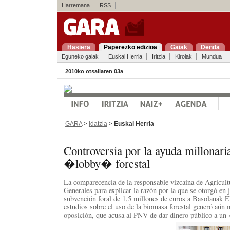
Harremana
RSS
Hasiera
Paperezko edizioa
Gaiak
Denda
Eguneko gaiak
Euskal Herria
Iritzia
Kirolak
Mundua
2010ko otsailaren 03a
GARA
>
Idatzia
>
Euskal Herria
Controversia por la ayuda millonari
�lobby� forestal
La comparecencia de la responsable vizcaina de Agricultu
Generales para explicar la razón por la que se otorgó en 
subvención foral de 1,5 millones de euros a Basolanak E
estudios sobre el uso de la biomasa forestal generó aún 
oposición, que acusa al PNV de dar dinero público a un 