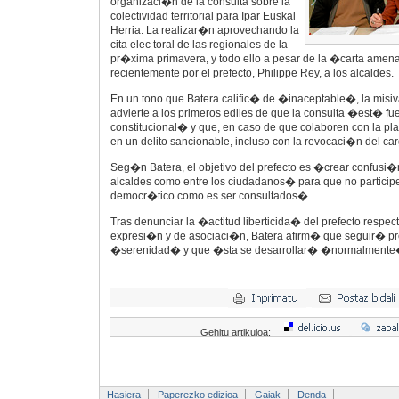
organizaci�n de la consulta sobre la
colectividad territorial para Ipar Euskal
Herria. La realizar�n aprovechando la
cita elec toral de las regionales de la
pr�xima primavera, y todo ello a pesar de la �carta ame
recientemente por el prefecto, Philippe Rey, a los alcaldes.
En un tono que Batera calific� de �inaceptable�, la misiva
advierte a los primeros ediles de que la consulta �est� fu
constitucional� y que, en caso de que colaboren con la pla
en un delito sancionable, incluso con la revocaci�n del car
Seg�n Batera, el objetivo del prefecto es �crear confusi�n
alcaldes como entre los ciudadanos� para que no participe
democr�tico como es ser consultados�.
Tras denunciar la �actitud liberticida� del prefecto respec
expresi�n y de asociaci�n, Batera afirm� que seguir� pr
�serenidad� y que �sta se desarrollar� �normalmente
Gehitu artikuloa:
Hasiera
Paperezko edizioa
Gaiak
Denda