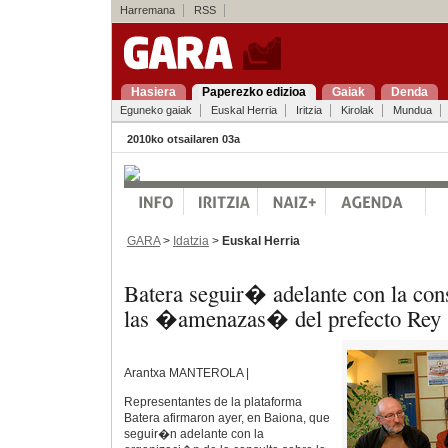
Harremana
RSS
Hasiera
Paperezko edizioa
Gaiak
Denda
Eguneko gaiak
Euskal Herria
Iritzia
Kirolak
Mundua
2010ko otsailaren 03a
GARA
>
Idatzia
>
Euskal Herria
Batera seguir� adelante con la cons
las �amenazas� del prefecto Rey
Arantxa MANTEROLA |
Representantes de la plataforma
Batera afirmaron ayer, en Baiona, que
seguir�n adelante con la