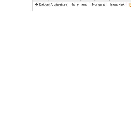
� Baigorri Argitaletxea
Harremana
Nor gara
Iragarkiak