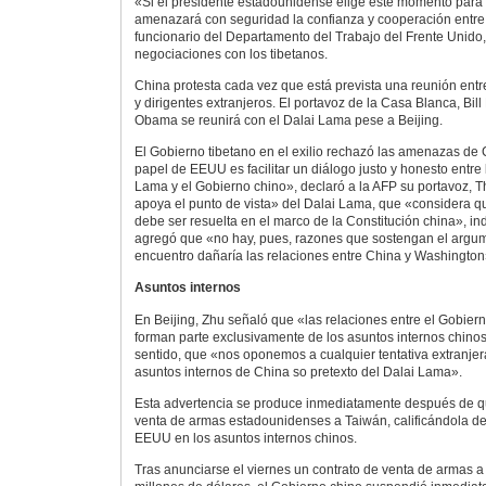
«Si el presidente estadounidense elige este momento para r
amenazará con seguridad la confianza y cooperación entre
funcionario del Departamento del Trabajo del Frente Unido
negociaciones con los tibetanos.
China protesta cada vez que está prevista una reunión entre 
y dirigentes extranjeros. El portavoz de la Casa Blanca, Bil
Obama se reunirá con el Dalai Lama pese a Beijing.
El Gobierno tibetano en el exilio rechazó las amenazas de
papel de EEUU es facilitar un diálogo justo y honesto entre 
Lama y el Gobierno chino», declaró a la AFP su portavoz
apoya el punto de vista» del Dalai Lama, que «considera qu
debe ser resuelta en el marco de la Constitución china», i
agregó que «no hay, pues, razones que sostengan el argum
encuentro dañaría las relaciones entre China y Washington
Asuntos internos
En Beijing, Zhu señaló que «las relaciones entre el Gobier
forman parte exclusivamente de los asuntos internos chinos
sentido, que «nos oponemos a cualquier tentativa extranjera
asuntos internos de China so pretexto del Dalai Lama».
Esta advertencia se produce inmediatamente después de q
venta de armas estadounidenses a Taiwán, calificándola de
EEUU en los asuntos internos chinos.
Tras anunciarse el viernes un contrato de venta de armas a 