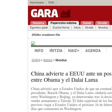
Harremana
RSS
Hasiera
Paperezko edizioa
Gaiak
Denda
Eguneko gaiak
Euskal Herria
Iritzia
Kirolak
Mundua
2010ko otsailaren 03a
GARA
>
Idatzia
>
Mundua
China advierte a EEUU ante un pos
entre Obama y el Dalai Lama
China advirtió ayer a Estados Unidos de que un eventual
presidente, Barack Obama, y el Dalai Lama «dañaría ser
entre Washington y Beijing, ya deterioradas tras la deci
vender armamento a Taiwán. El líder espiritual de los bud
previsto viajar a Estados Unidos el próximo 16 de febrer
días que comenzará en Washington.