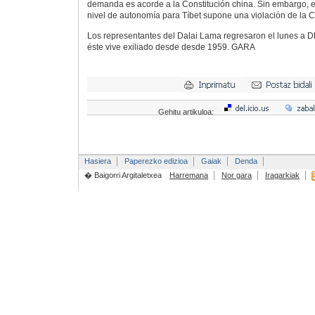
demanda es acorde a la Constitución china. Sin embargo, e
nivel de autonomía para Tíbet supone una violación de la 
Los representantes del Dalai Lama regresaron el lunes a D
éste vive exiliado desde desde 1959. GARA
Gehitu artikuloa:
Hasiera
Paperezko edizioa
Gaiak
Denda
� Baigorri Argitaletxea
Harremana
Nor gara
Iragarkiak