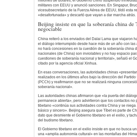
millones de dólares, el Gobierno chino suspendió inmedia
militares con EEUU y anunció sanciones. En Singapur, Bru
vicesubsecretario de la Fuerza Aérea de EEUU, tildó esta r
«desafortunada» y descartó que vayan a dar marcha atrás.
Beijing insiste en que la soberanía china de 
negociable
China reiteró a los enviados del Dalai Lama que viajaron h
el diálogo interrumpido desde hace más de un año con las 
no hará concesiones en la cuestión de la soberanía china d
nacionales (de China) son inviolables y no hay espacio par
cuestiones de soberanía nacional y territorial», señaló el
citado por la agencia oficial Xinhua.
En esas conversaciones, las autoridades chinas «presentar
realizados en los últimos años bajo la dirección del Parti
(PCCh) y reafirmaron que no se realizará ninguna concesión
soberanía nacional».
Las autoridades chinas afirmaron que «la puerta del diálog
permanece abierta», pero advirtieron que los contactos no p
tibetano «continúa sus actividades contra China y se niega
básico y sincero». Beijing asegura que Tíbet es parte de Chi
dato que desmiente el Gobierno tibetano en el exilio, y tacha
del budismo tibetano.
El Gobierno tibetano en el exilio insiste en que no busca 
una «amplia autonomía cultural» en las montañas del Hima