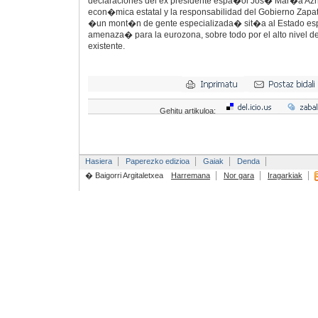
declaraciones del ex presidente espa�ol Jos� Mar�a Azna
econ�mica estatal y la responsabilidad del Gobierno Zapa
�un mont�n de gente especializada� sit�a al Estado 
amenaza� para la eurozona, sobre todo por el alto nivel d
existente.
Gehitu artikuloa:
Hasiera
Paperezko edizioa
Gaiak
Denda
� Baigorri Argitaletxea
Harremana
Nor gara
Iragarkiak