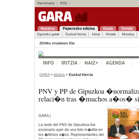
Harremana
RSS
Hasiera
Paperezko edizioa
Gaiak
Denda
Eguneko gaiak
Euskal Herria
Iritzia
Kirolak
Mundua
2010ko otsailaren 03a
GARA
>
Idatzia
>
Euskal Herria
PNV y PP de Gipuzkoa �normali
relaci�n tras �muchos a�os� sin
GARA |
La sede del PNV de Gipuzkoa fue
escenario ayer de una foto in�dita en
los �ltimos a�os. Representantes del