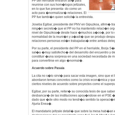
PP del herrialde entraron all� para
reunirse con sus hom�logos jeltzales,
en lo que fue presenta- do como un
acto para �normalizar� relaciones. El
PP fue tambi�n quien solicit� la entrevista.
Joseba Egibar, presidente del PNV en Gipuzkoa, afirm� tr
ning�n secreto� que el PP no ha mantenido relaci�n or
nivel de Gipuzkoa� desde hace �muchos a�os�, por lo 
normalidad de la reuni�n y a�adi� que se produjo desp
relaciones personas est�n trabajadas� entre ambas dele
Por su parte, el presidente del PP en el herrialde, Borja S
sal�a �muy satisfecho� del desarrollo del encuentro y d
constituir �una sorpresa en una sociedad necesitada d
para convertirse en algo �normal�.
Acuerdo sobre Pasaia
La cita no s�lo sirvi� para sacar esta imagen, sino que el
abordaron temas concretos como la crisis econ�mica y que
ciertos niveles de acuerdo sobre proyectos como el superp
Egibar, por su parte, reiter� su conocida tesis de que sabe
desbancar� de las instituciones apoy�ndose en el PSE �
dado que �de otro modo no tendr�a sentido la operaci�n
Ajuria Enea�.
El mandatario jeltzale detall� que sobre la mesa hab�an e