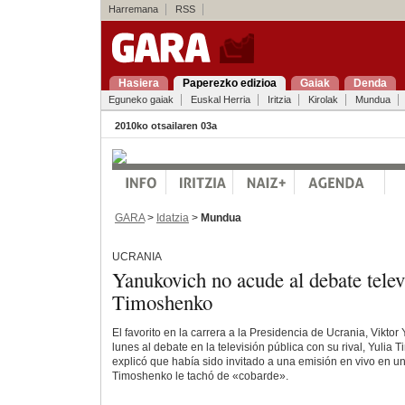
Harremana
RSS
Hasiera
Paperezko edizioa
Gaiak
Denda
Eguneko gaiak
Euskal Herria
Iritzia
Kirolak
Mundua
2010ko otsailaren 03a
GARA
>
Idatzia
>
Mundua
UCRANIA
Yanukovich no acude al debate telev
Timoshenko
El favorito en la carrera a la Presidencia de Ucrania, Viktor
lunes al debate en la televisión pública con su rival, Yuli
explicó que había sido invitado a una emisión en vivo en u
Timoshenko le tachó de «cobarde».