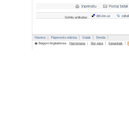
Gehitu artikuloa:
Hasiera
Paperezko edizioa
Gaiak
Denda
� Baigorri Argitaletxea
Harremana
Nor gara
Iragarkiak