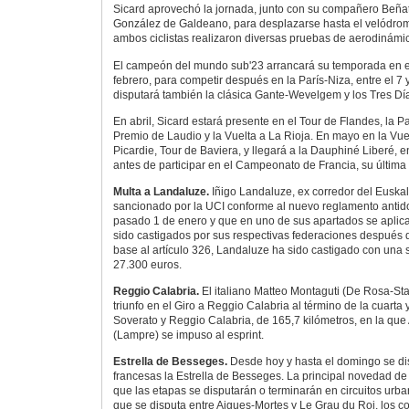
Sicard aprovechó la jornada, junto con su compañero Beñat 
González de Galdeano, para desplazarse hasta el velódro
ambos ciclistas realizaron diversas pruebas de aerodinámica
El campeón del mundo sub'23 arrancará su temporada en el 
febrero, para competir después en la París-Niza, entre el 7
disputará también la clásica Gante-Wevelgem y los Tres Dí
En abril, Sicard estará presente en el Tour de Flandes, la P
Premio de Laudio y la Vuelta a La Rioja. En mayo en la Vuel
Picardie, Tour de Baviera, y llegará a la Dauphiné Liberé, ent
antes de participar en el Campeonato de Francia, su última
Multa a Landaluze.
Iñigo Landaluze, ex corredor del Euskal
sancionado por la UCI conforme al nuevo reglamento antido
pasado 1 de enero y que en uno de sus apartados se aplica 
sido castigados por sus respectivas federaciones después 
base al artículo 326, Landaluze ha sido castigado con una
27.300 euros.
Reggio Calabria.
El italiano Matteo Montaguti (De Rosa-Stac
triunfo en el Giro a Reggio Calabria al término de la cuarta 
Soverato y Reggio Calabria, de 165,7 kilómetros, en la que
(Lampre) se impuso al esprint.
Estrella de Besseges.
Desde hoy y hasta el domingo se di
francesas la Estrella de Besseges. La principal novedad de
que las etapas se disputarán o terminarán en circuitos urba
que se disputa entre Aigues-Mortes y Le Grau du Roi, los c