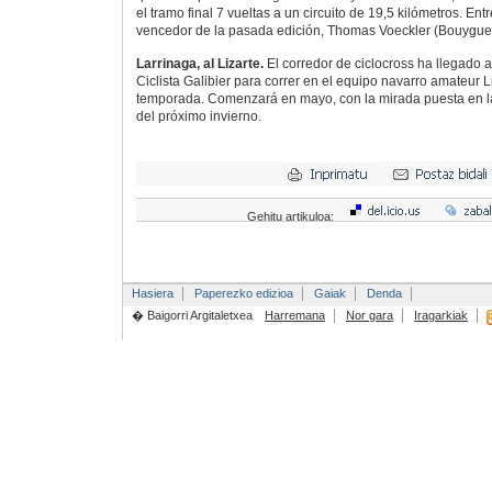
el tramo final 7 vueltas a un circuito de 19,5 kilómetros. Entr
vencedor de la pasada edición, Thomas Voeckler (Bouygue
Larrinaga, al Lizarte.
El corredor de ciclocross ha llegado 
Ciclista Galibier para correr en el equipo navarro amateur L
temporada. Comenzará en mayo, con la mirada puesta en l
del próximo invierno.
Gehitu artikuloa:
Hasiera
Paperezko edizioa
Gaiak
Denda
� Baigorri Argitaletxea
Harremana
Nor gara
Iragarkiak