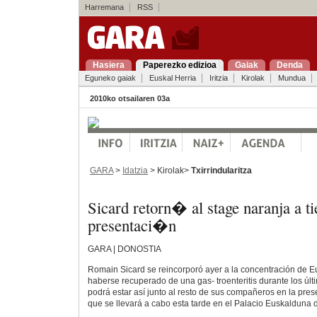
Harremana
RSS
Hasiera
Paperezko edizioa
Gaiak
Denda
Eguneko gaiak
Euskal Herria
Iritzia
Kirolak
Mundua
2010ko otsailaren 03a
GARA
>
Idatzia
> Kirolak>
Txirrindularitza
Sicard retorn� al stage naranja a t
presentaci�n
GARA | DONOSTIA
Romain Sicard se reincorporó ayer a la concentración de Eu
haberse recuperado de una gas- troenteritis durante los últ
podrá estar así junto al resto de sus compañeros en la prese
que se llevará a cabo esta tarde en el Palacio Euskalduna d