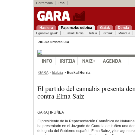
Harremana
RSS
Hasiera
Paperezko edizioa
Gaiak
Denda
Eguneko gaiak
Euskal Herria
Iritzia
Kirolak
Mundua
2010ko urriaren 05a
GARA
>
Idatzia
>
Euskal Herria
El partido del cannabis presenta de
contra Elma Saiz
GARA | IRUÑEA
El presidente de la Representación Cannábica de Nafarro
ha presentado en el Juzgado de Guardia de Iruñea una den
delegada del Gobierno español, Elma Sainz, y los agentes 