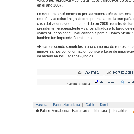
«acciones represivas» contra afiliados y directivos de este
en el año 2007.
La denuncia está motivada por «la vulneración de los der
reunión y asociación», así como por multas en la campaña d
casa del vicepresidente del partido en 2009, registro de los
presidente, vicepresidente y varios afiliados a lo largo de es
varios afiliados por cultivar cannabis para el Banco Medici
también fue imputado Fermín Les.
«Estamos siendo sometidos a una campaña de represión bru
inmovilizarnos como formación política a base de imputac
desechas en los juzgados», indica.
Gehitu artikuloa:
Hasiera
Paperezko edizioa
Gaiak
Denda
� Baigorri Argitaletxea
Harremana
Nor gara
Iragarkiak