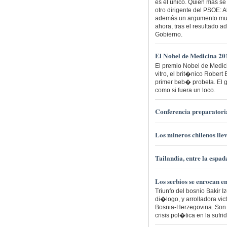
es el único. Quien más s
otro dirigente del PSOE: Al
además un argumento muy t
ahora, tras el resultado a
Gobierno.
El Nobel de Medicina 20
El premio Nobel de Medici
vitro, el brit�nico Robe
primer beb� probeta. El
como si fuera un loco.
Conferencia preparator
Los mineros chilenos lle
Tailandia, entre la espa
Los serbios se enrocan e
Triunfo del bosnio Bakir
di�logo, y arrolladora vi
Bosnia-Herzegovina. Son l
crisis pol�tica en la sufr