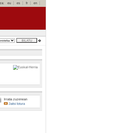
za:
eu
es
fr
en
�
Irratia zuzenean
Jaitsi lotura