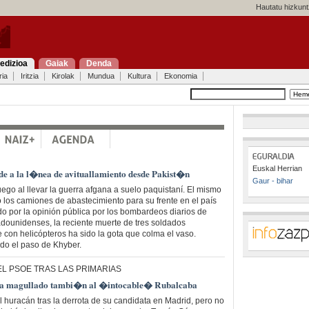
Hautatu hizkunt
edizioa
Gaiak
Denda
ria
Iritzia
Kirolak
Mundua
Kultura
Ekonomia
Euskal Herrian
nde a la l�nea de avituallamiento desde Pakist�n
Gaur - bihar
go al llevar la guerra afgana a suelo paquistaní. El mismo
 los camiones de abastecimiento para su frente en el país
do por la opinión pública por los bombardeos diarios de
adounidenses, la reciente muerte de tres soldados
 con helicópteros ha sido la gota que colma el vaso.
do el paso de Khyber.
 EL PSOE TRAS LAS PRIMARIAS
eja magullado tambi�n al �intocable� Rubalcaba
l huracán tras la derrota de su candidata en Madrid, pero no