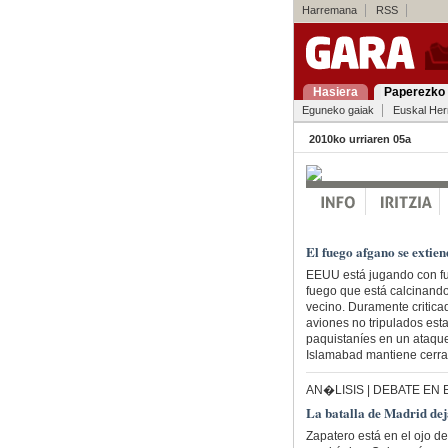
Harremana
RSS
Hasiera
Paperezko 
Eguneko gaiak
Euskal Her
2010ko urriaren 05a
El fuego afgano se extie
EEUU está jugando con fue
fuego que está calcinando
vecino. Duramente critica
aviones no tripulados est
paquistaníes en un ataque
Islamabad mantiene cerra
AN�LISIS | DEBATE EN
La batalla de Madrid d
Zapatero está en el ojo de