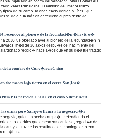
e había implicado en contra del vencedor Tomás Gómez era
fredo Pérez Rubalcaba. El ministro del Interior utilizó
ípico de su cargo -la obediencia debida al líder-, que
dverso, deja aún más en entredicho al presidente del
10 reconoce al pionero de la fecundaci�n �in vitro�
na 2010 fue otorgado ayer al pionero de la fecundaci�n in
rt Edwards, m�s de 30 a�os despu�s del nacimiento del
 galardonado record� hace a�os que en su d�a fue tratado
ia de la cumbre de Canc�n en China
van dos meses bajo tierra en el cerro San Jos�
da rusa y la pared de EEUU, en el caso Viktor Bout
n las urnas pero Sarajevo llama a la negociaci�n
 Izetbegovic, quien ha hecho campa�a defendiendo el
ctoria de los serbios que amenazan con la segregaci�n de
a cara y la cruz de los resultados del domingo en plena
ida rep�blica.