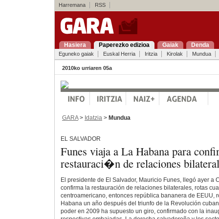
Harremana
RSS
Hasiera
Paperezko edizioa
Gaiak
Denda
Eguneko gaiak
Euskal Herria
Iritzia
Kirolak
Mundua
2010ko urriaren 05a
GARA
>
Idatzia
>
Mundua
EL SALVADOR
Funes viaja a La Habana para confi
restauraci�n de relaciones bilatera
El presidente de El Salvador, Mauricio Funes, llegó ayer a 
confirma la restauración de relaciones bilaterales, rotas cu
centroamericano, entonces república bananera de EEUU, r
Habana un año después del triunfo de la Revolución cuban
poder en 2009 ha supuesto un giro, confirmado con la inau