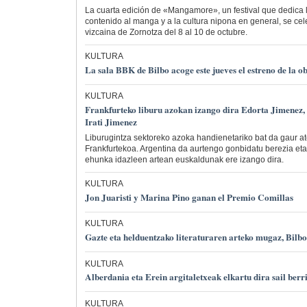
La cuarta edición de «Mangamore», un festival que dedica 
contenido al manga y a la cultura nipona en general, se cel
vizcaina de Zornotza del 8 al 10 de octubre.
KULTURA
La sala BBK de Bilbo acoge este jueves el estreno de la
KULTURA
Frankfurteko liburu azokan izango dira Edorta Jimenez, 
Irati Jimenez
Liburugintza sektoreko azoka handienetariko bat da gaur a
Frankfurtekoa. Argentina da aurtengo gonbidatu berezia eta
ehunka idazleen artean euskaldunak ere izango dira.
KULTURA
Jon Juaristi y Marina Pino ganan el Premio Comillas
KULTURA
Gazte eta helduentzako literaturaren arteko mugaz, Bilb
KULTURA
Alberdania eta Erein argitaletxeak elkartu dira sail berri
KULTURA