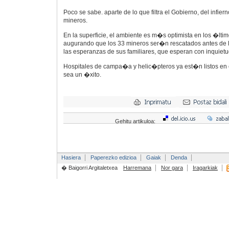
Poco se sabe. aparte de lo que filtra el Gobierno, del infi
mineros.
En la superficie, el ambiente es m�s optimista en los �lti
augurando que los 33 mineros ser�n rescatados antes de l
las esperanzas de sus familiares, que esperan con inquietu
Hospitales de campa�a y helic�pteros ya est�n listos en 
sea un �xito.
Gehitu artikuloa:
Hasiera
Paperezko edizioa
Gaiak
Denda
� Baigorri Argitaletxea
Harremana
Nor gara
Iragarkiak