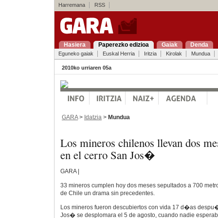
Harremana
RSS
Hasiera
Paperezko edizioa
Gaiak
Denda
Eguneko gaiak
Euskal Herria
Iritzia
Kirolak
Mundua
2010ko urriaren 05a
GARA
>
Idatzia
>
Mundua
Los mineros chilenos llevan dos mes
en el cerro San Jos�
GARA |
33 mineros cumplen hoy dos meses sepultados a 700 metros
de Chile un drama sin precedentes.
Los mineros fueron descubiertos con vida 17 d�as despu
Jos� se desplomara el 5 de agosto, cuando nadie esperaba