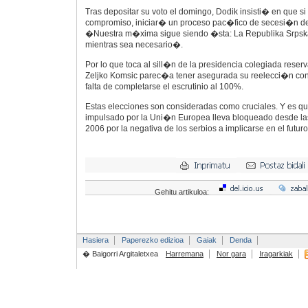
Tras depositar su voto el domingo, Dodik insisti� en que si
compromiso, iniciar� un proceso pac�fico de secesi�n de
�Nuestra m�xima sigue siendo �sta: La Republika Srpska
mientras sea necesario�.
Por lo que toca al sill�n de la presidencia colegiada reser
Zeljko Komsic parec�a tener asegurada su reelecci�n con 
falta de completarse el escrutinio al 100%.
Estas elecciones son consideradas como cruciales. Y es qu
impulsado por la Uni�n Europea lleva bloqueado desde las
2006 por la negativa de los serbios a implicarse en el futur
Gehitu artikuloa:
Hasiera
Paperezko edizioa
Gaiak
Denda
� Baigorri Argitaletxea
Harremana
Nor gara
Iragarkiak