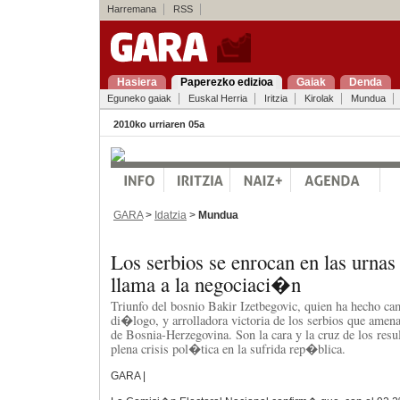
Harremana
RSS
Hasiera
Paperezko edizioa
Gaiak
Denda
Eguneko gaiak
Euskal Herria
Iritzia
Kirolak
Mundua
2010ko urriaren 05a
GARA
>
Idatzia
>
Mundua
Los serbios se enrocan en las urnas
llama a la negociaci�n
Triunfo del bosnio Bakir Izetbegovic, quien ha hecho c
di�logo, y arrolladora victoria de los serbios que ame
de Bosnia-Herzegovina. Son la cara y la cruz de los res
plena crisis pol�tica en la sufrida rep�blica.
GARA |