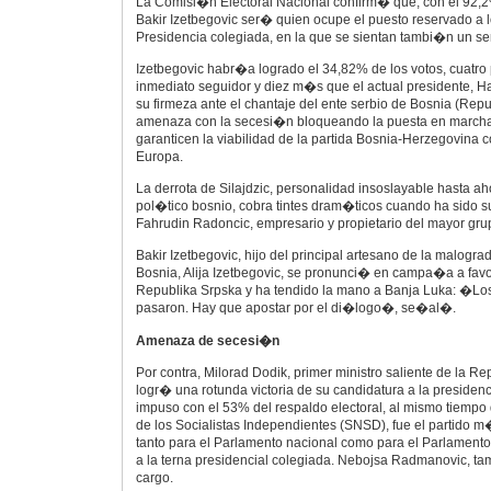
La Comisi�n Electoral Nacional confirm� que, con el 92,2
Bakir Izetbegovic ser� quien ocupe el puesto reservado a l
Presidencia colegiada, en la que se sientan tambi�n un ser
Izetbegovic habr�a logrado el 34,82% de los votos, cuatr
inmediato seguidor y diez m�s que el actual presidente, Har
su firmeza ante el chantaje del ente serbio de Bosnia (Rep
amenaza con la secesi�n bloqueando la puesta en marcha
garanticen la viabilidad de la partida Bosnia-Herzegovina 
Europa.
La derrota de Silajdzic, personalidad insoslayable hasta a
pol�tico bosnio, cobra tintes dram�ticos cuando ha sido s
Fahrudin Radoncic, empresario y propietario del mayor gr
Bakir Izetbegovic, hijo del principal artesano de la malog
Bosnia, Alija Izetbegovic, se pronunci� en campa�a a favo
Republika Srpska y ha tendido la mano a Banja Luka: �Los 
pasaron. Hay que apostar por el di�logo�, se�al�.
Amenaza de secesi�n
Por contra, Milorad Dodik, primer ministro saliente de la R
logr� una rotunda victoria de su candidatura a la presidenc
impuso con el 53% del respaldo electoral, al mismo tiempo 
de los Socialistas Independientes (SNSD), fue el partido m
tanto para el Parlamento nacional como para el Parlamen
a la terna presidencial colegiada. Nebojsa Radmanovic, ta
cargo.