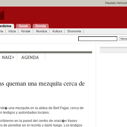
Hautatu hizkunt
edizioa
Gaiak
Denda
ria
Iritzia
Kirolak
Mundua
Kultura
Ekonomia
a
tas queman una mezquita cerca de
di� una mezquita en la aldea de Beit Fajjar, cerca de
testigos y autoridades locales.
ibieron en la pared del centro de oraci�n frases
s de penetrar en el recinto y darle fuego. Los testigos