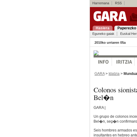
Harremana
RSS
Hasiera
Paperezko 
Eguneko gaiak
Euskal Her
2010ko urriaren 05a
GARA
>
Idatzia
>
Mundu
Colonos sionis
Bel�n
GARA |
Un grupo de colonos incen
Bel�n, seg�n confirmaron 
Seis hombres armados escr
insultantes en hebreo ante