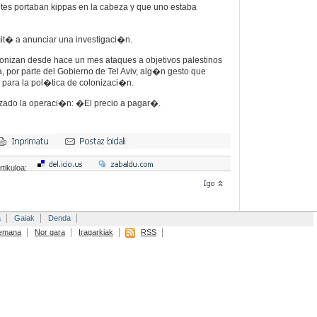
tes portaban kippas en la cabeza y que uno estaba
it� a anunciar una investigaci�n.
onizan desde hace un mes ataques a objetivos palestinos
, por parte del Gobierno de Tel Aviv, alg�n gesto que
 para la pol�tica de colonizaci�n.
zado la operaci�n: �El precio a pagar�.
rtikuloa:
a
Gaiak
Denda
emana
Nor gara
Iragarkiak
RSS