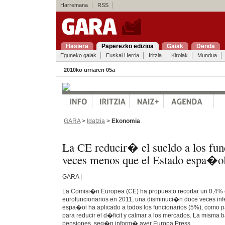
Harremana
RSS
Hasiera
Paperezko edizioa
Gaiak
Denda
Eguneko gaiak
Euskal Herria
Iritzia
Kirolak
Mundua
2010ko urriaren 05a
GARA
>
Idatzia
>
Ekonomia
La CE reducir� el sueldo a los fun
veces menos que el Estado espa�o
GARA |
La Comisi�n Europea (CE) ha propuesto recortar un 0,4% e
eurofuncionarios en 2011, una disminuci�n doce veces infe
espa�ol ha aplicado a todos los funcionarios (5%), como pa
para reducir el d�ficit y calmar a los mercados. La misma 
pensiones, seg�n inform� ayer Europa Press.