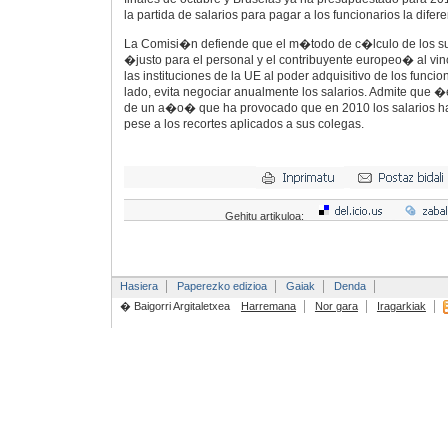
la partida de salarios para pagar a los funcionarios la difere
La Comisi�n defiende que el m�todo de c�lculo de los s
�justo para el personal y el contribuyente europeo� al vincu
las instituciones de la UE al poder adquisitivo de los funcion
lado, evita negociar anualmente los salarios. Admite que 
de un a�o� que ha provocado que en 2010 los salarios h
pese a los recortes aplicados a sus colegas.
Gehitu artikuloa:
Hasiera
Paperezko edizioa
Gaiak
Denda
� Baigorri Argitaletxea
Harremana
Nor gara
Iragarkiak