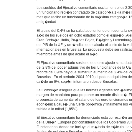
Los sueldos del Ejecutivo comunitario oscilan entre los 2.
un funcionario reci�n contratado de categor�a 1 -la m�s b
mes que recibe un funcionario de la m�xima categor�a 16
antig�edad.
El ajuste del 0,4% se ha calculado teniendo en cuenta la e
a�o de los sueldos en ocho estados como el espa�ol, Ale
Gran Breta�a, Italia, Pa�ses Bajos, B�lgica y Luxemburg
del PIB de la UE; y un �ndice que calcula el coste de la vi
internacionales en Bruselas. La propuesta debe ser ratifica
miembros antes de que acabe el a�o.
El Ejecutivo comunitario sostiene que este ajuste se trad
del 2,8% del poder adquisitivo de los funcionarios de la UE
recorte del 0,4% hay que sumar un aumento del 2,4% del co
Bruselas-. En el periodo 2004-2010, el poder adquisitivo de
ca�do un 6%, seg�n informaron desde Bruselas.
La Comisi�n asegura que las normas vigentes son �aut
margen de maniobra para proponer un recorte distinto�. E
propuesta de aumentar el salario de los eurofuncionarios u
econ�mica caus� una fuerte pol�mica y finalmente los Vei
subida a la mitad (1,85%).
El Ejecutivo comunitario ha denunciado esta correcci�n ant
de la Uni�n Europea por considerar que los Gobiernos vuln
Funcionarios, donde se incluye el m�todo de c�lculo. La v
finales de octubre y Bruselas ya ha presupuestado para 20