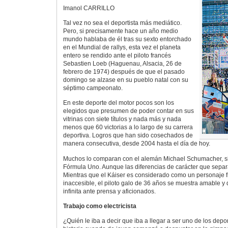
Imanol CARRILLO
Tal vez no sea el deportista más mediático.
Pero, si precisamente hace un año medio
mundo hablaba de él tras su sexto entorchado
en el Mundial de rallys, esta vez el planeta
entero se rendido ante el piloto francés
Sebastien Loeb (Haguenau, Alsacia, 26 de
febrero de 1974) después de que el pasado
domingo se alzase en su pueblo natal con su
séptimo campeonato.
En este deporte del motor pocos son los
elegidos que presumen de poder contar en sus
vitrinas con siete títulos y nada más y nada
menos que 60 victorias a lo largo de su carrera
deportiva. Logros que han sido cosechados de
manera consecutiva, desde 2004 hasta el día de hoy.
Muchos lo comparan con el alemán Michael Schumacher, s
Fórmula Uno. Aunque las diferencias de carácter que sepa
Mientras que el Káiser es considerado como un personaje fr
inaccesible, el piloto galo de 36 años se muestra amable y 
infinita ante prensa y aficionados.
Trabajo como electricista
¿Quién le iba a decir que iba a llegar a ser uno de los depo