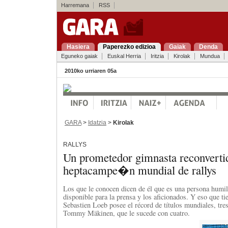
Harremana
RSS
Hasiera
Paperezko edizioa
Gaiak
Denda
Eguneko gaiak
Euskal Herria
Iritzia
Kirolak
Mundua
2010ko urriaren 05a
GARA
>
Idatzia
>
Kirolak
RALLYS
Un prometedor gimnasta reconverti
heptacampe�n mundial de rallys
Los que le conocen dicen de él que es una persona humil
disponible para la prensa y los aficionados. Y eso que ti
Sebastien Loeb posee el récord de títulos mundiales, tre
Tommy Mäkinen, que le sucede con cuatro.