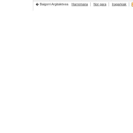
� Baigorri Argitaletxea
Harremana
Nor gara
Iragarkiak