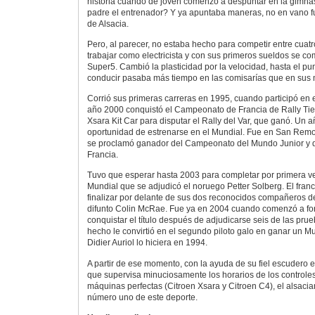
historia cuando de joven comenzó a despuntar en la gimnasi
padre el entrenador? Y ya apuntaba maneras, no en vano 
de Alsacia.
Pero, al parecer, no estaba hecho para competir entre cua
trabajar como electricista y con sus primeros sueldos se 
Super5. Cambió la plasticidad por la velocidad, hasta el pu
conducir pasaba más tiempo en las comisarías que en sus
Corrió sus primeras carreras en 1995, cuando participó en 
año 2000 conquistó el Campeonato de Francia de Rally Tierr
Xsara Kit Car para disputar el Rally del Var, que ganó. Un añ
oportunidad de estrenarse en el Mundial. Fue en San Rem
se proclamó ganador del Campeonato del Mundo Junior y
Francia.
Tuvo que esperar hasta 2003 para completar por primera 
Mundial que se adjudicó el noruego Petter Solberg. El franc
finalizar por delante de sus dos reconocidos compañeros de
difunto Colin McRae. Fue ya en 2004 cuando comenzó a forj
conquistar el título después de adjudicarse seis de las prue
hecho le convirtió en el segundo piloto galo en ganar un 
Didier Auriol lo hiciera en 1994.
A partir de ese momento, con la ayuda de su fiel escudero e
que supervisa minuciosamente los horarios de los controles 
máquinas perfectas (Citroen Xsara y Citroen C4), el alsacian
número uno de este deporte.