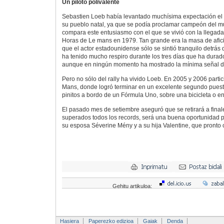
Un piloto polivalente
Sebastien Loeb había levantado muchísima expectación el
su pueblo natal, ya que se podía proclamar campeón del 
compara este entusiasmo con el que se vivió con la llega
Horas de Le mans en 1979. Tan grande era la masa de afic
que el actor estadounidense sólo se sintió tranquilo detrás
ha tenido mucho respiro durante los tres días que ha durado
aunque en ningún momento ha mostrado la mínima señal de 
Pero no sólo del rally ha vivido Loeb. En 2005 y 2006 parti
Mans, donde logró terminar en un excelente segundo pues
pinitos a bordo de un Fórmula Uno, sobre una bicicleta o e
El pasado mes de setiembre aseguró que se retirará a fina
superados todos los records, será una buena oportunidad 
su esposa Séverine Mény y a su hija Valentine, que pronto 
Gehitu artikuloa:
Hasiera
Paperezko edizioa
Gaiak
Denda